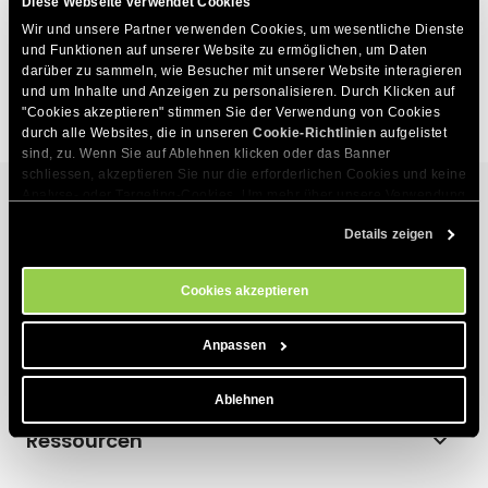
Diese Webseite verwendet Cookies
Wie melde ich mich als Affiliate an?
Wir und unsere Partner verwenden Cookies, um wesentliche Dienste 
und Funktionen auf unserer Website zu ermöglichen, um Daten 
darüber zu sammeln, wie Besucher mit unserer Website interagieren 
Wie werde ich Affiliate bei SiteGround?
und um Inhalte und Anzeigen zu personalisieren. Durch Klicken auf 
"Cookies akzeptieren" stimmen Sie der Verwendung von Cookies 
durch alle Websites, die in unseren 
Cookie-Richtlinien
 aufgelistet 
sind, zu. Wenn Sie auf Ablehnen klicken oder das Banner 
schliessen, akzeptieren Sie nur die erforderlichen Cookies und keine 
Analyse- oder Targeting-Cookies. Um mehr über unsere Verwendung 
von Cookies zu erfahren, besuchen Sie bitte unsere 
Cookie-
Details zeigen
Richtlinien
. Sie können Ihre Cookie-Einstellungen jederzeit im 
Hosting-Services
Cookie-Einstellungs-Tool auf unserer Website verwalten.
Webhosting
Cookies akzeptieren
Produkte
Hosting für WordPress
Anpassen
Website Builder
Über uns
Hosting für WooCommerce
E-Commerce
Ablehnen
Unternehmen
Hosting-Affiliate-Programm
Ressourcen
Coderick AI
Hosting-Technologie
Webhosting für Agenturen
Blog