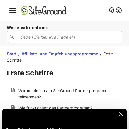
Schaltfläche Mobile Navigation
Wissensdatenbank
Start
Affiliate- und Empfehlungsprogramme
Erste
/
/
Schritte
Erste Schritte
Warum bin ich am SiteGround Partnerprogramm
teilnehmen?
Wie funktioniert das Partnerprogramm?
Brauche ich ein Hosting-Paket mit SiteGround, um
Affiliate zu werden?