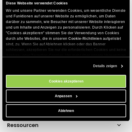
Anforderungen an die Kampagnenleistung: Optimale
Diese Webseite verwendet Cookies
Ergebnisse erzielen
Wir und unsere Partner verwenden Cookies, um wesentliche Dienste 
und Funktionen auf unserer Website zu ermöglichen, um Daten 
Verbotene und risikoreiche Inhalte, die zur Sperrung
darüber zu sammeln, wie Besucher mit unserer Website interagieren 
von E-Mails führen können
und um Inhalte und Anzeigen zu personalisieren. Durch Klicken auf 
"Cookies akzeptieren" stimmen Sie der Verwendung von Cookies 
durch alle Websites, die in unseren 
Cookie-Richtlinien
 aufgelistet 
sind, zu. Wenn Sie auf Ablehnen klicken oder das Banner 
schliessen, akzeptieren Sie nur die erforderlichen Cookies und keine 
Analyse- oder Targeting-Cookies. Um mehr über unsere Verwendung 
von Cookies zu erfahren, besuchen Sie bitte unsere 
Cookie-
Details zeigen
Richtlinien
. Sie können Ihre Cookie-Einstellungen jederzeit im 
Hosting-Services
Cookie-Einstellungs-Tool auf unserer Website verwalten.
Cookies akzeptieren
Webhosting
Produkte
Hosting für WordPress
Anpassen
Website Builder
Über uns
Hosting für WooCommerce
Ablehnen
E-Commerce
Unternehmen
Hosting-Affiliate-Programm
Ressourcen
Coderick AI
Hosting-Technologie