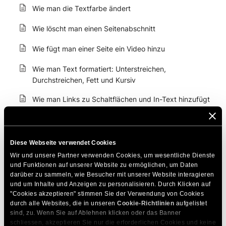
Wie man die Textfarbe ändert
Wie löscht man einen Seitenabschnitt
Wie fügt man einer Seite ein Video hinzu
Wie man Text formatiert: Unterstreichen,
Durchstreichen, Fett und Kursiv
Wie man Links zu Schaltflächen und In-Text hinzufügt
Wie ändert man die Textausrichtung
So fügen Sie eine Liste in Ihren Text ein
Diese Webseite verwendet Cookies
Wir und unsere Partner verwenden Cookies, um wesentliche Dienste 
Wie man einen Abschnitt kopiert
und Funktionen auf unserer Website zu ermöglichen, um Daten 
darüber zu sammeln, wie Besucher mit unserer Website interagieren 
So machen Sie Änderungen rückgängig
und um Inhalte und Anzeigen zu personalisieren. Durch Klicken auf 
"Cookies akzeptieren" stimmen Sie der Verwendung von Cookies 
So ändern Sie die URL einer Seite
durch alle Websites, die in unseren 
Cookie-Richtlinien
 aufgelistet 
sind, zu. Wenn Sie auf Ablehnen klicken oder das Banner 
Wie ändert man die Schriftgröße im Text
schliessen, akzeptieren Sie nur die erforderlichen Cookies und keine 