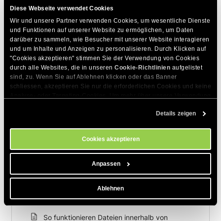
DIESEN ARTIKEL TEILEN
Diese Webseite verwendet Cookies
Wir und unsere Partner verwenden Cookies, um wesentliche Dienste 
und Funktionen auf unserer Website zu ermöglichen, um Daten 
darüber zu sammeln, wie Besucher mit unserer Website interagieren 
und um Inhalte und Anzeigen zu personalisieren. Durch Klicken auf 
"Cookies akzeptieren" stimmen Sie der Verwendung von Cookies 
durch alle Websites, die in unseren 
Cookie-Richtlinien
 aufgelistet 
sind, zu. Wenn Sie auf Ablehnen klicken oder das Banner 
Zum Thema Passende Artikel
schliessen, akzeptieren Sie nur die erforderlichen Cookies und keine 
Analyse- oder Targeting-Cookies. Um mehr über unsere Verwendung 
Wie kann ich die Token-Nutzung pro Chat im
von Cookies zu erfahren, besuchen Sie bitte unsere 
Cookie-
SiteGround AI Studio überprüfen?
Details zeigen
Richtlinien
. Sie können Ihre Cookie-Einstellungen jederzeit im 
Cookie-Einstellungs-Tool auf unserer Website verwalten.
Wie kann ich einen Chat in ein Projekt
verschieben?
Cookies akzeptieren
Wie kann ich ein Projekt in AI Studio
Anpassen
bearbeiten oder löschen?
Wie kann ich einem Projekt in AI Studio
Ablehnen
Kontext hinzufügen?
So funktionieren Dateien innerhalb von