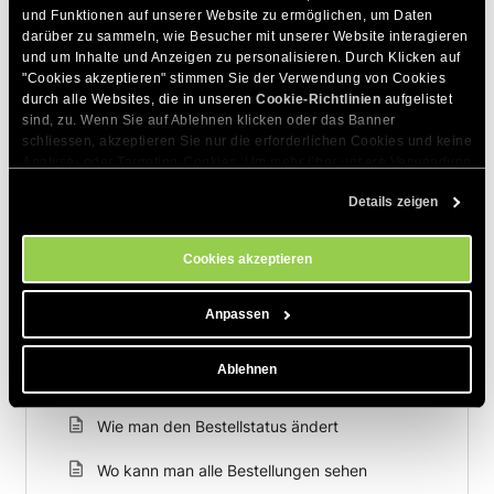
und Funktionen auf unserer Website zu ermöglichen, um Daten 
darüber zu sammeln, wie Besucher mit unserer Website interagieren 
und um Inhalte und Anzeigen zu personalisieren. Durch Klicken auf 
"Cookies akzeptieren" stimmen Sie der Verwendung von Cookies 
Sie können hier auch den Status der Bestellung ändern. Wie
durch alle Websites, die in unseren 
Cookie-Richtlinien
 aufgelistet 
das geht, erfahren Sie in der Anleitung zum
Ändern des
sind, zu. Wenn Sie auf Ablehnen klicken oder das Banner 
Status einer Bestellung
.
schliessen, akzeptieren Sie nur die erforderlichen Cookies und keine 
Analyse- oder Targeting-Cookies. Um mehr über unsere Verwendung 
von Cookies zu erfahren, besuchen Sie bitte unsere 
Cookie-
Details zeigen
Richtlinien
. Sie können Ihre Cookie-Einstellungen jederzeit im 
DIESEN ARTIKEL TEILEN
Cookie-Einstellungs-Tool auf unserer Website verwalten.
Cookies akzeptieren
Anpassen
Ablehnen
Zum Thema Passende Artikel
Wie man den Bestellstatus ändert
Wo kann man alle Bestellungen sehen