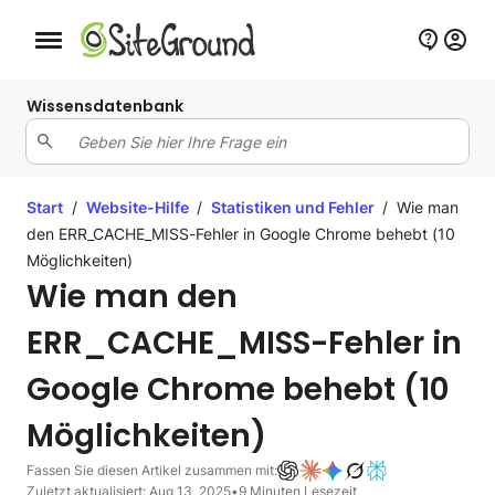
Schaltfläche Mobile Navigation
Wissensdatenbank
Start
/
Website-Hilfe
/
Statistiken und Fehler
/
Wie man
den ERR_CACHE_MISS-Fehler in Google Chrome behebt (10
Möglichkeiten)
Wie man den
ERR_CACHE_MISS-Fehler in
Google Chrome behebt (10
Möglichkeiten)
Fassen Sie diesen Artikel zusammen mit:
Zuletzt aktualisiert: Aug 13, 2025
•
9 Minuten Lesezeit