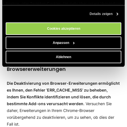
Analyse- oder Targeting-Cookies. Um mehr über unsere Verwendung 
auf anderen Geräten.
von Cookies zu erfahren, besuchen Sie bitte unsere 
Cookie-
Details zeigen
Richtlinien
. Sie können Ihre Cookie-Einstellungen jederzeit im 
Chrome-Browserdaten auf Android löschen
Cookie-Einstellungs-Tool auf unserer Website verwalten.
Chrome-Cache auf dem iPhone leeren
Cookies akzeptieren
Wenn der Cache-Fehler weiterhin besteht, fahren Sie mit der
Anpassen
nächsten Methode fort.
Ablehnen
4. Deaktivieren Sie Ihre Google Chrome
Browsererweiterungen
Die Deaktivierung von Browser-Erweiterungen ermöglicht
es Ihnen, den Fehler ‘ERR_CACHE_MISS’ zu beheben,
indem Sie Konflikte identifizieren und lösen, die durch
bestimmte Add-ons verursacht werden
. Versuchen Sie
daher, Erweiterungen in Ihrem Chrome-Browser
vorübergehend zu deaktivieren, um zu sehen, ob dies der
Fall ist.