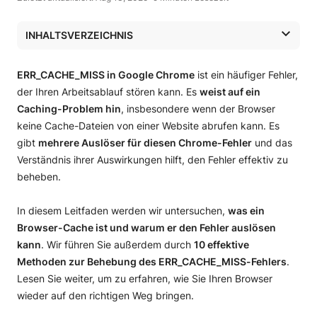
INHALTSVERZEICHNIS
Was ist ein Browser-Cache?
Was bedeutet der Fehler „ERR_CACHE_MISS“ in Chrome?
ERR_CACHE_MISS in Google Chrome
ist ein häufiger Fehler,
Auslöser des ERR_CACHE_MISS-Fehlers
der Ihren Arbeitsablauf stören kann. Es
weist auf ein
Cache-Konflikt
Caching-Problem hin
, insbesondere wenn der Browser
Erweiterungsstörung
keine Cache-Dateien von einer Website abrufen kann. Es
Probleme mit der Netzwerkverbindung
gibt
mehrere Auslöser für diesen Chrome-Fehler
und das
10 bewährte Methoden zur Behebung von
Verständnis ihrer Auswirkungen hilft, den Fehler effektiv zu
ERR_CACHE_MISS in Chrome
beheben.
1. Aktualisieren Sie die Seite
2. Starten Sie Google Chrome neu
In diesem Leitfaden werden wir untersuchen,
was ein
3. Löschen Sie die Browserdaten von Google Chrome
Browser-Cache ist und warum er den Fehler auslösen
4. Deaktivieren Sie Ihre Google Chrome
Browsererweiterungen
kann
. Wir führen Sie außerdem durch
10 effektive
5. Setzen Sie die Google Chrome-Einstellungen zurück
Methoden zur Behebung des ERR_CACHE_MISS-Fehlers
.
6. Versuchen Sie, Ihr Cache-System zu deaktivieren
Lesen Sie weiter, um zu erfahren, wie Sie Ihren Browser
7. Aktualisieren Sie Ihren Browser mit der neuesten
wieder auf den richtigen Weg bringen.
verfügbaren Version