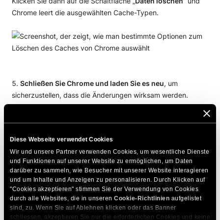
Klicken Sie dann auf die Schaltfläche „
Daten löschen
“ und
Chrome leert die ausgewählten Cache-Typen.
Schließen Sie Chrome und laden Sie es neu
, um
sicherzustellen, dass die Änderungen wirksam werden.
Sie können auch die Tastenkombination
Command + Shift + Eingabetaste (auf Mac)
oder
Diese Webseite verwendet Cookies
Control
+ Shift + Entf (auf Windows)
verwenden,
Wir und unsere Partner verwenden Cookies, um wesentliche Dienste 
und Funktionen auf unserer Website zu ermöglichen, um Daten 
um das
Fenster Browserdaten löschen
schnell zu
darüber zu sammeln, wie Besucher mit unserer Website interagieren 
öffnen.
und um Inhalte und Anzeigen zu personalisieren. Durch Klicken auf 
"Cookies akzeptieren" stimmen Sie der Verwendung von Cookies 
durch alle Websites, die in unseren 
Cookie-Richtlinien
 aufgelistet 
Wenn Sie mit einem Smartphone im Internet surfen, lesen Sie
sind, zu. Wenn Sie auf Ablehnen klicken oder das Banner 
schliessen, akzeptieren Sie nur die erforderlichen Cookies und keine 
unsere Anleitungen zum Löschen des Google Chrome-Cache