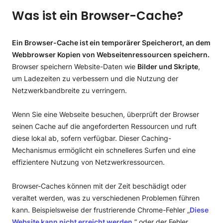
8. Leeren Sie Ihren DNS-Cache und setzen Sie die
Was ist ein Browser-Cache?
DNS-Einstellungen zurück
9. Beheben Sie Probleme mit Ihrer Internetverbindung
10. Ändern oder aktualisieren Sie Ihre
Ein Browser-Cache ist ein temporärer Speicherort, an dem
Netzwerkeinstellungen
Webbrowser Kopien von Webseitenressourcen speichern.
Abschluss
Browser speichern Website-Daten wie
Bilder und Skripte
,
um Ladezeiten zu verbessern und die Nutzung der
Netzwerkbandbreite zu verringern.
Wenn Sie eine Webseite besuchen, überprüft der Browser
seinen Cache auf die angeforderten Ressourcen und ruft
diese lokal ab, sofern verfügbar. Dieser Caching-
Mechanismus ermöglicht ein schnelleres Surfen und eine
effizientere Nutzung von Netzwerkressourcen.
Browser-Caches können mit der Zeit beschädigt oder
veraltet werden, was zu verschiedenen Problemen führen
kann. Beispielsweise der frustrierende Chrome-Fehler „
Diese
Website kann nicht erreicht werden
” oder der Fehler