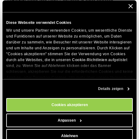
Hinweis:
Wenn Ihre Bank Gebühren in einer anderen
Währung als USD/EUR/AUD anzeigt, wird je nach
Währungsumrechnung ein anderer Betrag angezeigt.
Diese Webseite verwendet Cookies
Wir und unsere Partner verwenden Cookies, um wesentliche Dienste 
DIESEN ARTIKEL TEILEN
und Funktionen auf unserer Website zu ermöglichen, um Daten 
darüber zu sammeln, wie Besucher mit unserer Website interagieren 
und um Inhalte und Anzeigen zu personalisieren. Durch Klicken auf 
"Cookies akzeptieren" stimmen Sie der Verwendung von Cookies 
durch alle Websites, die in unseren 
Cookie-Richtlinien
 aufgelistet 
sind, zu. Wenn Sie auf Ablehnen klicken oder das Banner 
schliessen, akzeptieren Sie nur die erforderlichen Cookies und keine 
Analyse- oder Targeting-Cookies. Um mehr über unsere Verwendung 
Zum Thema Passende Artikel
von Cookies zu erfahren, besuchen Sie bitte unsere 
Cookie-
Details zeigen
Richtlinien
. Sie können Ihre Cookie-Einstellungen jederzeit im 
Cookie-Einstellungs-Tool auf unserer Website verwalten.
Wie man eine Bestellung verifizieren kann
Cookies akzeptieren
Wie man ein neues Paket bestellt
Häufigste Gründe für das Scheitern einer
Anpassen
Zahlung
Ablehnen