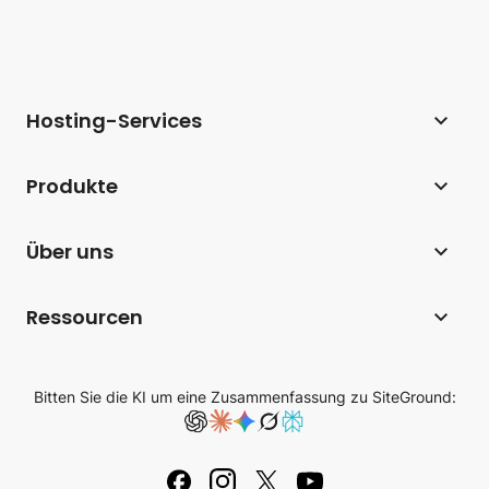
Hosting-Services
Webhosting
Produkte
Hosting für WordPress
Website Builder
Über uns
Hosting für WooCommerce
E-Commerce
Unternehmen
Hosting-Affiliate-Programm
Ressourcen
Coderick AI
Hosting-Technologie
Webhosting für Agenturen
Blog
AI Studio
SiteGround-Bewertungen
Bitten Sie die KI um eine Zusammenfassung zu SiteGround:
Cloud Hosting
Wissensdatenbank
E-Mail-Marketing
Karriere
Reseller Hosting
Tutorials
Plugins für WordPress
Kontakt