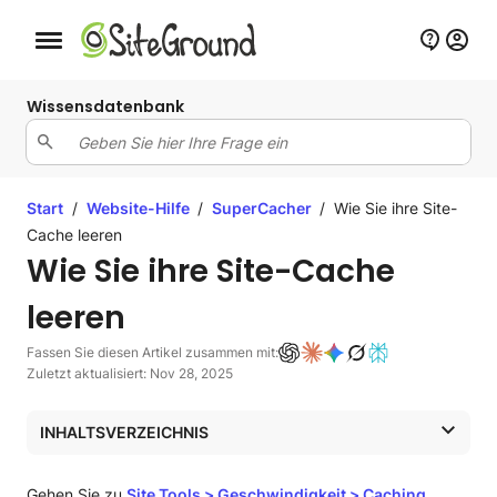
Schaltfläche Mobile Navigation
Wissensdatenbank
Start
/
Website-Hilfe
/
SuperCacher
/
Wie Sie ihre Site-
Cache leeren
Wie Sie ihre Site-Cache
leeren
Fassen Sie diesen Artikel zusammen mit:
Zuletzt aktualisiert: Nov 28, 2025
INHALTSVERZEICHNIS
Wie kann ich den dynamischen Cache manuell leeren?
Wie lösche ich Memcached?
Gehen Sie zu
Site Tools > Geschwindigkeit > Caching
.