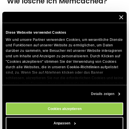
Wie lösche ich Memcached?
Memcached kann nur für alle Sites auf einmal gelöscht
werden. Gehen Sie auf die Registerkarte
Memcached
und
klicken auf das Symbol
Cache leeren
unter Aktionen:
Diese Webseite verwendet Cookies
Wir und unsere Partner verwenden Cookies, um wesentliche Dienste 
und Funktionen auf unserer Website zu ermöglichen, um Daten 
darüber zu sammeln, wie Besucher mit unserer Website interagieren 
und um Inhalte und Anzeigen zu personalisieren. Durch Klicken auf 
"Cookies akzeptieren" stimmen Sie der Verwendung von Cookies 
DIESEN ARTIKEL TEILEN
durch alle Websites, die in unseren 
Cookie-Richtlinien
 aufgelistet 
sind, zu. Wenn Sie auf Ablehnen klicken oder das Banner 
schliessen, akzeptieren Sie nur die erforderlichen Cookies und keine 
Analyse- oder Targeting-Cookies. Um mehr über unsere Verwendung 
von Cookies zu erfahren, besuchen Sie bitte unsere 
Cookie-
Details zeigen
Richtlinien
. Sie können Ihre Cookie-Einstellungen jederzeit im 
Cookie-Einstellungs-Tool auf unserer Website verwalten.
Zum Thema Passende Artikel
Cookies akzeptieren
Wie benutzt man Dynamic Caching für Drupal
Anpassen
8.x und höher?