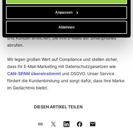
einen zusammenhängenden und umfassenden
Marketingansatz. Als kostengünstige Lösung bietet unser
Anpassen
Service im Vergleich zu herkömmlichen Marketingmethoden
einen hohen Return on Investment. Wir stellen außerdem
Ablehnen
sicher, dass Ihre Kampagnen für Mobilgeräte optimiert sind
und Kunden erreichen, die ihre E-Mails auf Smartphones
abrufen.
Wir legen großen Wert auf Compliance und stellen sicher,
dass Ihr E-Mail-Marketing mit Datenschutzgesetzen wie
CAN-SPAM übereinstimmt
und DSGVO. Unser Service
fördert die Kundenbindung und sorgt dafür, dass Ihre Marke
im Gedächtnis bleibt.
DIESEN ARTIKEL TEILEN