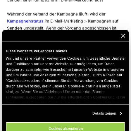
Während der Versand der Kampagne läuft, wird der
Kampagnenstatus
im E-Mail-Marketing > Kampagnen auf
Senden
umgestellt. Wenn der Vorgang abgeschlossen ist,
ändert sich der Status in „Gesendet“.
Wenn Sie Ihre Kampagne alternativ an Abonnenten mit einem
Diese Webseite verwendet Cookies
bestimmten Label senden möchten, wählen Sie im ersten
Wir und unsere Partner verwenden Cookies, um wesentliche Dienste 
Pop-up die Option „
Ausgewählte Abonnenten
“. Wählen Sie
und Funktionen auf unserer Website zu ermöglichen, um Daten 
darüber zu sammeln, wie Besucher mit unserer Website interagieren 
das
Gruppen
aus, das die gewünschten Abonnenten angibt
und um Inhalte und Anzeigen zu personalisieren. Durch Klicken auf 
, um Ihre Kampagnennachricht zu senden, und klicken Sie
"Cookies akzeptieren" stimmen Sie der Verwendung von Cookies 
auf
Senden
.
durch alle Websites, die in unseren 
Cookie-Richtlinien
 aufgelistet 
sind, zu. Wenn Sie auf Ablehnen klicken oder das Banner 
schliessen, akzeptieren Sie nur die erforderlichen Cookies und keine 
Analyse- oder Targeting-Cookies. Um mehr über unsere Verwendung 
Das ist es! Ihre Kampagne ist auf dem Weg zu Ihren
von Cookies zu erfahren, besuchen Sie bitte unsere 
Cookie-
Empfängern!
Details zeigen
Richtlinien
. Sie können Ihre Cookie-Einstellungen jederzeit im 
Cookie-Einstellungs-Tool auf unserer Website verwalten.
Der E-Mail-Marketing-Service ist skalierbar und ermöglicht
Cookies akzeptieren