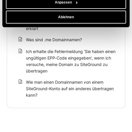
Anpassen
starten, wenn er aufgrund eines falschen EPP-
Codes gescheitert ist?
Ablehnen
Statuscodes für die Domainregistrierung
erklärt
Was sind .me Domainnamen?
Ich erhalte die Fehlermeldung 'Sie haben einen
ungültigen EPP-Code eingegeben', wenn ich
versuche, meine Domain zu SiteGround zu
übertragen
Wie man einen Domainnamen von einem
SiteGround-Konto auf ein anderes übertragen
kann?