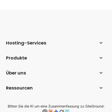
Hosting-Services
Webhosting
Produkte
Hosting für WordPress
Website Builder
Über uns
Hosting für WooCommerce
E-Commerce
Unternehmen
Hosting-Affiliate-Programm
Ressourcen
Coderick AI
Hosting-Technologie
Webhosting für Agenturen
Blog
AI Studio
SiteGround-Bewertungen
Bitten Sie die KI um eine Zusammenfassung zu SiteGround:
Cloud Hosting
Wissensdatenbank
E-Mail-Marketing