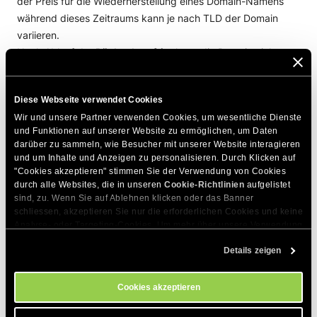
der Preis für die Wiederherstellung eines Domain-Namens
während dieses Zeitraums kann je nach TLD der Domain
variieren.
Nach Ablauf der
Rücknahmefrist
kann die Domain nicht
mehr verlängert werden und erscheint nicht mehr in Ihrem
Kundenbereich -> Services -> Domains
.
Diese Webseite verwendet Cookies
Wir und unsere Partner verwenden Cookies, um wesentliche Dienste 
DIESEN ARTIKEL TEILEN
und Funktionen auf unserer Website zu ermöglichen, um Daten 
darüber zu sammeln, wie Besucher mit unserer Website interagieren 
und um Inhalte und Anzeigen zu personalisieren. Durch Klicken auf 
"Cookies akzeptieren" stimmen Sie der Verwendung von Cookies 
durch alle Websites, die in unseren 
Cookie-Richtlinien
 aufgelistet 
sind, zu. Wenn Sie auf Ablehnen klicken oder das Banner 
schliessen, akzeptieren Sie nur die erforderlichen Cookies und keine 
Analyse- oder Targeting-Cookies. Um mehr über unsere Verwendung 
von Cookies zu erfahren, besuchen Sie bitte unsere 
Cookie-
Zum Thema Passende Artikel
Details zeigen
Richtlinien
. Sie können Ihre Cookie-Einstellungen jederzeit im 
Cookie-Einstellungs-Tool auf unserer Website verwalten.
Wie schalte ich die automatische Domain-
Erneuerung ein/aus?
Cookies akzeptieren
Wie kann ich den Domain-Transfer neu