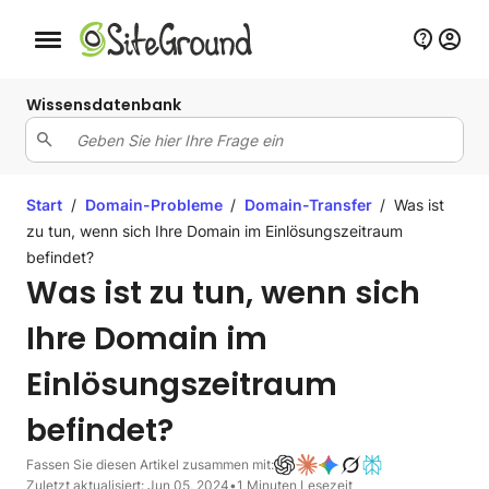
Schaltfläche Mobile Navigation
Wissensdatenbank
Start
/
Domain-Probleme
/
Domain-Transfer
/
Was ist
zu tun, wenn sich Ihre Domain im Einlösungszeitraum
befindet?
Was ist zu tun, wenn sich
Ihre Domain im
Einlösungszeitraum
befindet?
Fassen Sie diesen Artikel zusammen mit:
Zuletzt aktualisiert: Jun 05, 2024
•
1 Minuten Lesezeit