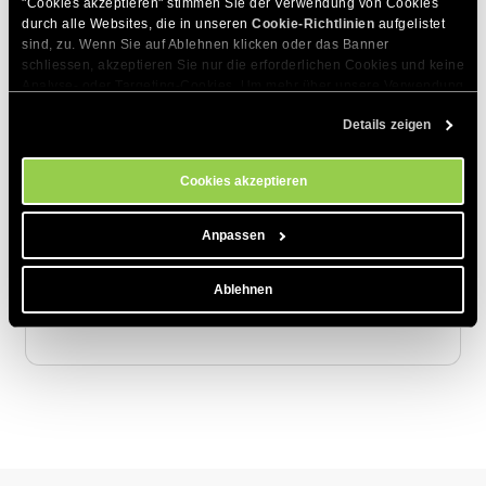
"Cookies akzeptieren" stimmen Sie der Verwendung von Cookies 
Zum Thema Passende Artikel
durch alle Websites, die in unseren 
Cookie-Richtlinien
 aufgelistet 
sind, zu. Wenn Sie auf Ablehnen klicken oder das Banner 
Wie kann ich meine Verkaufsaktivitäten und
schliessen, akzeptieren Sie nur die erforderlichen Cookies und keine 
Provisionen überwachen?
Analyse- oder Targeting-Cookies. Um mehr über unsere Verwendung 
von Cookies zu erfahren, besuchen Sie bitte unsere 
Cookie-
Wie verfolgen Sie meine Verkäufe?
Details zeigen
Richtlinien
. Sie können Ihre Cookie-Einstellungen jederzeit im 
Cookie-Einstellungs-Tool auf unserer Website verwalten.
Affiliate-Marketing und seine Vorteile
Cookies akzeptieren
Was stellt der Konversion-Bericht dar?
Anpassen
Wann und warum werden meine Verkäufe
überprüft?
Ablehnen
Wo sind meine Partnerempfehlungen?