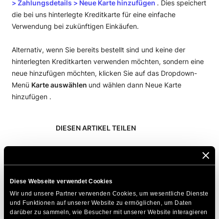
> Zahlungsdetails > Neue Karte hinzufügen
. Dies speichert
die bei uns hinterlegte Kreditkarte für eine einfache
Verwendung bei zukünftigen Einkäufen.
Alternativ, wenn Sie bereits bestellt sind und keine der
hinterlegten Kreditkarten verwenden möchten, sondern eine
neue hinzufügen möchten, klicken Sie auf das Dropdown-
Menü
Karte auswählen
und wählen dann Neue Karte
hinzufügen .
DIESEN ARTIKEL TEILEN
Diese Webseite verwendet Cookies
Wir und unsere Partner verwenden Cookies, um wesentliche Dienste 
und Funktionen auf unserer Website zu ermöglichen, um Daten 
Zum Thema Passende Artikel
darüber zu sammeln, wie Besucher mit unserer Website interagieren 