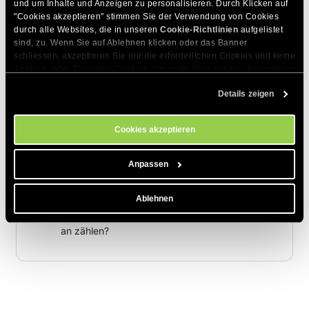
und um Inhalte und Anzeigen zu personalisieren. Durch Klicken auf 
Wie man eine Bestellung verifizieren kann
"Cookies akzeptieren" stimmen Sie der Verwendung von Cookies 
durch alle Websites, die in unseren 
Cookie-Richtlinien
 aufgelistet 
Wie man ein neues Paket bestellt
sind, zu. Wenn Sie auf Ablehnen klicken oder das Banner 
schliessen, akzeptieren Sie nur die erforderlichen Cookies und keine 
Häufigste Gründe für das Scheitern einer
Analyse- oder Targeting-Cookies. Um mehr über unsere Verwendung 
Zahlung
von Cookies zu erfahren, besuchen Sie bitte unsere 
Cookie-
Details zeigen
Richtlinien
. Sie können Ihre Cookie-Einstellungen jederzeit im 
Wie kann ich die automatische Abrechnung
Cookie-Einstellungs-Tool auf unserer Website verwalten.
für mein Hosting-Abo stoppen?
Cookies akzeptieren
Wie entferne ich meine
Kreditkarteninformationen aus meinem Konto?
Anpassen
Wenn ich mein Konto verlängere, bevor es
Ablehnen
abläuft, wird die Verlängerung vom
Ablaufdatum oder vom Verlängerungsdatum
an zählen?