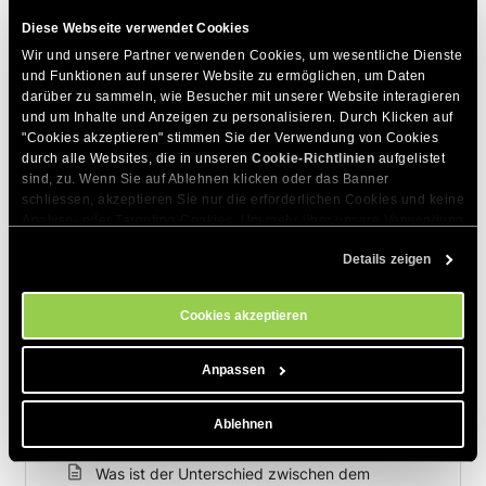
Diese Webseite verwendet Cookies
Wir und unsere Partner verwenden Cookies, um wesentliche Dienste 
und Funktionen auf unserer Website zu ermöglichen, um Daten 
darüber zu sammeln, wie Besucher mit unserer Website interagieren 
und um Inhalte und Anzeigen zu personalisieren. Durch Klicken auf 
"Cookies akzeptieren" stimmen Sie der Verwendung von Cookies 
durch alle Websites, die in unseren 
Cookie-Richtlinien
 aufgelistet 
Zum Thema Passende Artikel
sind, zu. Wenn Sie auf Ablehnen klicken oder das Banner 
schliessen, akzeptieren Sie nur die erforderlichen Cookies und keine 
Haben Sie ein Empfehlungsprogramm, an dem
Analyse- oder Targeting-Cookies. Um mehr über unsere Verwendung 
ich teilnehmen kann und wie?
von Cookies zu erfahren, besuchen Sie bitte unsere 
Cookie-
Details zeigen
Richtlinien
. Sie können Ihre Cookie-Einstellungen jederzeit im 
Wie erhalte ich meine Empfehlungsprämie?
Cookie-Einstellungs-Tool auf unserer Website verwalten.
Cookies akzeptieren
Gibt es ein Limit für die Anzahl der
kostenlosen Hosting-Prämien, die ich durch
Empfehlungen bekomme?
Anpassen
Wie kann ich mit Ihren Empfehlungs-Experten
Ablehnen
in Kontakt treten?
Was ist der Unterschied zwischen dem