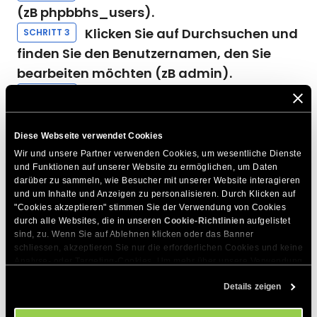
(zB phpbbhs_users).
Klicken Sie auf Durchsuchen und
SCHRITT 3
finden Sie den Benutzernamen, den Sie
bearbeiten möchten (zB admin).
Klicken Sie auf Bearbeiten.
SCHRITT 4
Geben Sie Ihr neues Passwort
SCHRITT 5
unter der Zeile user_password ein.
Diese Webseite verwendet Cookies
Klicken Sie auf das Funktions-
Wir und unsere Partner verwenden Cookies, um wesentliche Dienste 
SCHRITT 6
und Funktionen auf unserer Website zu ermöglichen, um Daten 
Dropdown-Menü und wählen Sie MD5.
darüber zu sammeln, wie Besucher mit unserer Website interagieren 
und um Inhalte und Anzeigen zu personalisieren. Durch Klicken auf 
Speichern Sie die Änderungen,
SCHRITT 7
"Cookies akzeptieren" stimmen Sie der Verwendung von Cookies 
indem Sie auf GO klicken.
durch alle Websites, die in unseren 
Cookie-Richtlinien
 aufgelistet 
sind, zu. Wenn Sie auf Ablehnen klicken oder das Banner 
schliessen, akzeptieren Sie nur die erforderlichen Cookies und keine 
Analyse- oder Targeting-Cookies. Um mehr über unsere Verwendung 
DIESEN ARTIKEL TEILEN
von Cookies zu erfahren, besuchen Sie bitte unsere 
Cookie-
Details zeigen
Richtlinien
. Sie können Ihre Cookie-Einstellungen jederzeit im 
Cookie-Einstellungs-Tool auf unserer Website verwalten.