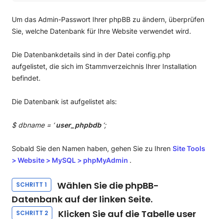
Schritt 1Wählen Sie die phpBB-Datenbank auf der linken
Seite.
Um das Admin-Passwort Ihrer phpBB zu ändern, überprüfen
Schritt 2Klicken Sie auf die Tabelle user (zB
Sie, welche Datenbank für Ihre Website verwendet wird.
phpbbhs_users).
Schritt 3Klicken Sie auf Durchsuchen und finden Sie den
Die Datenbankdetails sind in der Datei config.php
Benutzernamen, den Sie bearbeiten möchten (zB admin).
aufgelistet, die sich im Stammverzeichnis Ihrer Installation
Schritt 4Klicken Sie auf Bearbeiten.
befindet.
Schritt 5Geben Sie Ihr neues Passwort unter der Zeile
user_password ein.
Die Datenbank ist aufgelistet als:
Schritt 6Klicken Sie auf das Funktions-Dropdown-Menü
und wählen Sie MD5.
$ dbname = ‘
user_phpbdb
‘;
Schritt 7Speichern Sie die Änderungen, indem Sie auf GO
klicken.
Sobald Sie den Namen haben, gehen Sie zu Ihren
Site Tools
>
Website
>
MySQL
>
phpMyAdmin
.
Wählen Sie die phpBB-
SCHRITT 1
Datenbank auf der linken Seite.
Klicken Sie auf die Tabelle user
SCHRITT 2