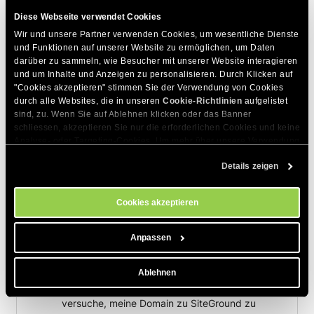
Diese Webseite verwendet Cookies
Wir und unsere Partner verwenden Cookies, um wesentliche Dienste 
und Funktionen auf unserer Website zu ermöglichen, um Daten 
darüber zu sammeln, wie Besucher mit unserer Website interagieren 
Zum Thema Passende Artikel
und um Inhalte und Anzeigen zu personalisieren. Durch Klicken auf 
"Cookies akzeptieren" stimmen Sie der Verwendung von Cookies 
durch alle Websites, die in unseren 
Cookie-Richtlinien
 aufgelistet 
Wie schalte ich die automatische Domain-
sind, zu. Wenn Sie auf Ablehnen klicken oder das Banner 
Erneuerung ein/aus?
schliessen, akzeptieren Sie nur die erforderlichen Cookies und keine 
Analyse- oder Targeting-Cookies. Um mehr über unsere Verwendung 
Wie kann ich den Domain-Transfer neu
von Cookies zu erfahren, besuchen Sie bitte unsere 
Cookie-
starten, wenn er aufgrund eines falschen EPP-
Details zeigen
Richtlinien
. Sie können Ihre Cookie-Einstellungen jederzeit im 
Codes gescheitert ist?
Cookie-Einstellungs-Tool auf unserer Website verwalten.
Statuscodes für die Domainregistrierung
Cookies akzeptieren
erklärt
Anpassen
Was sind .me Domainnamen?
Ich erhalte die Fehlermeldung 'Sie haben einen
Ablehnen
ungültigen EPP-Code eingegeben', wenn ich
versuche, meine Domain zu SiteGround zu