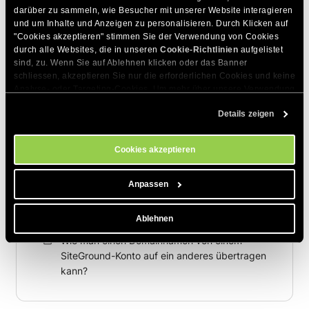
Wie schalte ich die automatische Domain-
darüber zu sammeln, wie Besucher mit unserer Website interagieren 
Erneuerung ein/aus?
und um Inhalte und Anzeigen zu personalisieren. Durch Klicken auf 
"Cookies akzeptieren" stimmen Sie der Verwendung von Cookies 
Wie kann ich den Domain-Transfer neu
durch alle Websites, die in unseren 
Cookie-Richtlinien
 aufgelistet 
starten, wenn er aufgrund eines falschen EPP-
sind, zu. Wenn Sie auf Ablehnen klicken oder das Banner 
Codes gescheitert ist?
schliessen, akzeptieren Sie nur die erforderlichen Cookies und keine 
Analyse- oder Targeting-Cookies. Um mehr über unsere Verwendung 
Statuscodes für die Domainregistrierung
von Cookies zu erfahren, besuchen Sie bitte unsere 
Cookie-
erklärt
Details zeigen
Richtlinien
. Sie können Ihre Cookie-Einstellungen jederzeit im 
Cookie-Einstellungs-Tool auf unserer Website verwalten.
Was sind .me Domainnamen?
Cookies akzeptieren
Ich erhalte die Fehlermeldung 'Sie haben einen
ungültigen EPP-Code eingegeben', wenn ich
Anpassen
versuche, meine Domain zu SiteGround zu
übertragen
Ablehnen
Wie man einen Domainnamen von einem
SiteGround-Konto auf ein anderes übertragen
kann?