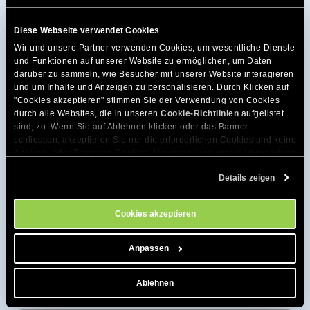
Diese Webseite verwendet Cookies
Wir und unsere Partner verwenden Cookies, um wesentliche Dienste 
Vor- und Nachname:
und Funktionen auf unserer Website zu ermöglichen, um Daten 
darüber zu sammeln, wie Besucher mit unserer Website interagieren 
und um Inhalte und Anzeigen zu personalisieren. Durch Klicken auf 
"Cookies akzeptieren" stimmen Sie der Verwendung von Cookies 
durch alle Websites, die in unseren 
Cookie-Richtlinien
 aufgelistet 
Organisation (optional):
sind, zu. Wenn Sie auf Ablehnen klicken oder das Banner 
schliessen, akzeptieren Sie nur die erforderlichen Cookies und keine 
Analyse- oder Targeting-Cookies. Um mehr über unsere Verwendung 
von Cookies zu erfahren, besuchen Sie bitte unsere 
Cookie-
Verwaltungs-E-Mail-Adresse:
Details zeigen
Richtlinien
. Sie können Ihre Cookie-Einstellungen jederzeit im 
Cookie-Einstellungs-Tool auf unserer Website verwalten.
Cookies akzeptieren
Letzte Rechnungsnummer:
Anpassen
Ablehnen
Welchen Dienst möchten Sie genau kündigen?