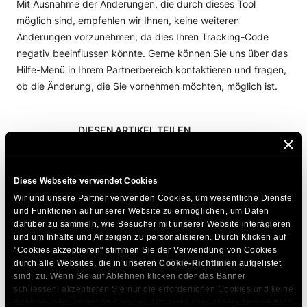
Mit Ausnahme der Änderungen, die durch dieses Tool
möglich sind, empfehlen wir Ihnen, keine weiteren
Änderungen vorzunehmen, da dies Ihren Tracking-Code
negativ beeinflussen könnte. Gerne können Sie uns über das
Hilfe-Menü in Ihrem Partnerbereich kontaktieren und fragen,
ob die Änderung, die Sie vornehmen möchten, möglich ist.
DIESEN ARTIKEL TEILEN
Diese Webseite verwendet Cookies
Wir und unsere Partner verwenden Cookies, um wesentliche Dienste 
und Funktionen auf unserer Website zu ermöglichen, um Daten 
darüber zu sammeln, wie Besucher mit unserer Website interagieren 
Zum Thema Passende Artikel
und um Inhalte und Anzeigen zu personalisieren. Durch Klicken auf 
"Cookies akzeptieren" stimmen Sie der Verwendung von Cookies 
Wie erstelle ich eine benutzerdefinierte
durch alle Websites, die in unseren 
Cookie-Richtlinien
 aufgelistet 
sind, zu. Wenn Sie auf Ablehnen klicken oder das Banner 
Kampagne für separates Link-/Banner-
schliessen, akzeptieren Sie nur die erforderlichen Cookies und keine 
Tracking?
Analyse- oder Targeting-Cookies. Um mehr über unsere Verwendung 