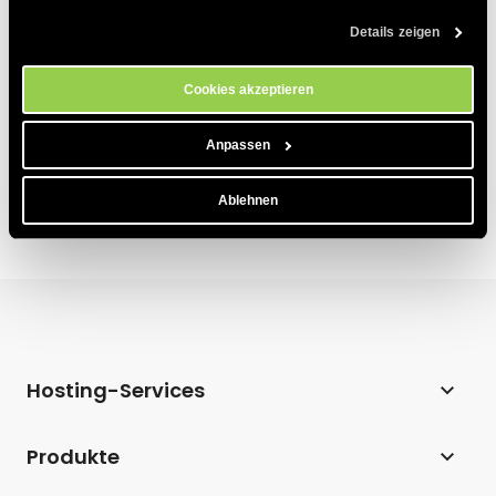
von Cookies zu erfahren, besuchen Sie bitte unsere 
Cookie-
Was ist eine Affiliate-Kampagne?
Details zeigen
Richtlinien
. Sie können Ihre Cookie-Einstellungen jederzeit im 
Cookie-Einstellungs-Tool auf unserer Website verwalten.
Wie richte ich meine erste Affiliate-Kampagne
ein?
Cookies akzeptieren
Wie benutzt man Affiliate-Kampagnen?
Anpassen
Ablehnen
Hosting-Services
Webhosting
Produkte
Hosting für WordPress