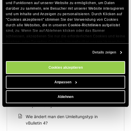
und Funktionen auf unserer Website zu ermöglichen, um Daten 
darüber zu sammeln, wie Besucher mit unserer Website interagieren 
und um Inhalte und Anzeigen zu personalisieren. Durch Klicken auf 
Zum Thema Passende Artikel
"Cookies akzeptieren" stimmen Sie der Verwendung von Cookies 
durch alle Websites, die in unseren 
Cookie-Richtlinien
 aufgelistet 
Wie kann ich private Benachrichtigungen für
sind, zu. Wenn Sie auf Ablehnen klicken oder das Banner 
vBulletin-Benutzer aktivieren?
schliessen, akzeptieren Sie nur die erforderlichen Cookies und keine 
Analyse- oder Targeting-Cookies. Um mehr über unsere Verwendung 
Wie binde ich externe RSS-Feeds in vBulletin
von Cookies zu erfahren, besuchen Sie bitte unsere 
Cookie-
ein?
Details zeigen
Richtlinien
. Sie können Ihre Cookie-Einstellungen jederzeit im 
Cookie-Einstellungs-Tool auf unserer Website verwalten.
Wie platziert man ein Banner in vBulletin für
Cookies akzeptieren
nicht registrierte Benutzer?
Der Dateidownload in vBulletin wird nicht
Anpassen
abgeschlossen
Ablehnen
Blockieren Sie Spammer in vBulletin durch das
Projekt Honey Pot
Wie ändert man den Umleitungstyp in
vBulletin 4?