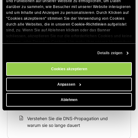
und Funktionen auf unserer Website zu ermöglichen, um Daten 
darüber zu sammeln, wie Besucher mit unserer Website interagieren 
und um Inhalte und Anzeigen zu personalisieren. Durch Klicken auf 
"Cookies akzeptieren" stimmen Sie der Verwendung von Cookies 
Zum Thema Passende Artikel
durch alle Websites, die in unseren 
Cookie-Richtlinien
 aufgelistet 
sind, zu. Wenn Sie auf Ablehnen klicken oder das Banner 
Was ist ein DMARC-Datensatz und wie man
schliessen, akzeptieren Sie nur die erforderlichen Cookies und keine 
ihn einrichten kann?
Analyse- oder Targeting-Cookies. Um mehr über unsere Verwendung 
von Cookies zu erfahren, besuchen Sie bitte unsere 
Cookie-
Was ist ein SOA DNS-Eintrag und kann ich ihn
Details zeigen
Richtlinien
. Sie können Ihre Cookie-Einstellungen jederzeit im 
bearbeiten?
Cookie-Einstellungs-Tool auf unserer Website verwalten.
Wie überprüfe ich meine SPF und DKIM
Cookies akzeptieren
Dataien bei SiteGround
Anpassen
Was ist Private DNS?
Wie aktiviere ich Private DNS für meine
Ablehnen
Domain?
Verstehen Sie die DNS-Propagation und
warum sie so lange dauert