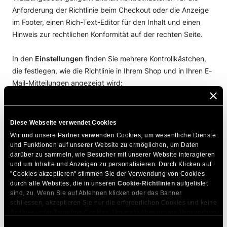
In den
Einstellungen
finden Sie mehrere Kontrollkästchen,
die festlegen, wie die Richtlinie in Ihrem Shop und in Ihren E-
Mail-Mitteilungen angezeigt wird:
Link in der E-Mail-Fußzeile anzeigen
– Fügt automatisch
einen anklickbaren Link zu dieser Richtlinie in den
Diese Webseite verwendet Cookies
Fußbereich Ihrer Kunden-E-Mails ein (z. B.
Wir und unsere Partner verwenden Cookies, um wesentliche Dienste 
Bestellbestätigung).
und Funktionen auf unserer Website zu ermöglichen, um Daten 
darüber zu sammeln, wie Besucher mit unserer Website interagieren 
Als Text in der E-Mail-Fußzeile einbetten
– Fügt den
und um Inhalte und Anzeigen zu personalisieren. Durch Klicken auf 
vollständigen Richtlinientext direkt in den E-Mail-Fußbereich
"Cookies akzeptieren" stimmen Sie der Verwendung von Cookies 
ein.
durch alle Websites, die in unseren 
Cookie-Richtlinien
 aufgelistet 
Richtlinie im Footer-Bereich der Website anzeigen
– Zeigt
sind, zu. Wenn Sie auf Ablehnen klicken oder das Banner 
schliessen, akzeptieren Sie nur die erforderlichen Cookies und keine 
den Link zur Richtlinie im globalen Website-Footer an
Analyse- oder Targeting-Cookies. Um mehr über unsere Verwendung 
(sichtbar für alle Besucher Ihrer Website).
von Cookies zu erfahren, besuchen Sie bitte unsere 
Cookie-