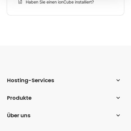
Haben Sie einen ionCube installiert?
Hosting-Services
Webhosting
Produkte
Hosting für WordPress
Website Builder
Über uns
Hosting für WooCommerce
E-Commerce
Unternehmen
Hosting-Affiliate-Programm