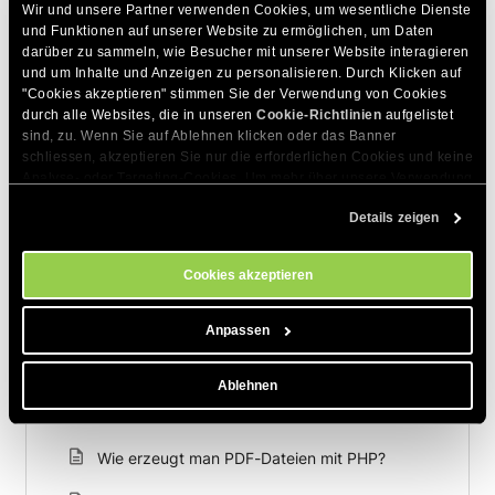
Wir und unsere Partner verwenden Cookies, um wesentliche Dienste 
und Funktionen auf unserer Website zu ermöglichen, um Daten 
darüber zu sammeln, wie Besucher mit unserer Website interagieren 
und um Inhalte und Anzeigen zu personalisieren. Durch Klicken auf 
"Cookies akzeptieren" stimmen Sie der Verwendung von Cookies 
durch alle Websites, die in unseren 
Cookie-Richtlinien
 aufgelistet 
Zum Thema Passende Artikel
sind, zu. Wenn Sie auf Ablehnen klicken oder das Banner 
schliessen, akzeptieren Sie nur die erforderlichen Cookies und keine 
Wie man eine alternative Version des
Analyse- oder Targeting-Cookies. Um mehr über unsere Verwendung 
Composers installieren kann
von Cookies zu erfahren, besuchen Sie bitte unsere 
Cookie-
Details zeigen
Richtlinien
. Sie können Ihre Cookie-Einstellungen jederzeit im 
4 Korrekturen für „Ihrer PHP-Installation
Cookie-Einstellungs-Tool auf unserer Website verwalten.
scheint die von WordPress benötigte MySQL-
Cookies akzeptieren
Erweiterung zu fehlen.“
Wie kann ich Fehlerberichte in einem PHP-
Anpassen
Skript aktivieren?
Ablehnen
Wie führen Sie eine E-Mail und ein PHP-Skript
weiter aus?
Wie erzeugt man PDF-Dateien mit PHP?