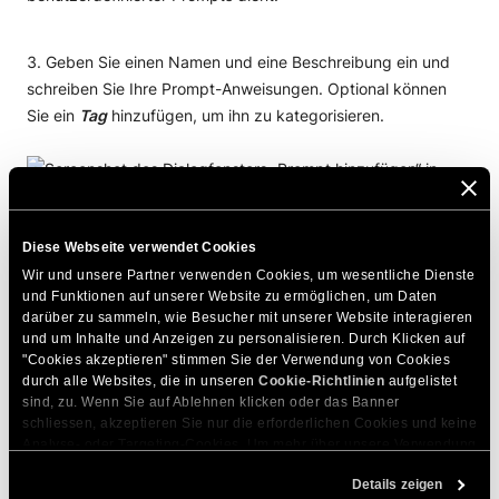
Geben Sie einen Namen und eine Beschreibung ein und
schreiben Sie Ihre Prompt-Anweisungen. Optional können
Sie ein
Tag
hinzufügen, um ihn zu kategorisieren.
Diese Webseite verwendet Cookies
Wir und unsere Partner verwenden Cookies, um wesentliche Dienste 
Klicken Sie auf
„Erstellen“
, um den Prompt in der
und Funktionen auf unserer Website zu ermöglichen, um Daten 
Bibliothek zu speichern.
darüber zu sammeln, wie Besucher mit unserer Website interagieren 
und um Inhalte und Anzeigen zu personalisieren. Durch Klicken auf 
"Cookies akzeptieren" stimmen Sie der Verwendung von Cookies 
Nach der Erstellung erscheint der Prompt in der Promptliste
durch alle Websites, die in unseren 
Cookie-Richtlinien
 aufgelistet 
mit der Bezeichnung „
BENUTZERDEFINIERT
“:
sind, zu. Wenn Sie auf Ablehnen klicken oder das Banner 
schliessen, akzeptieren Sie nur die erforderlichen Cookies und keine 
Analyse- oder Targeting-Cookies. Um mehr über unsere Verwendung 
von Cookies zu erfahren, besuchen Sie bitte unsere 
Cookie-
Details zeigen
Richtlinien
. Sie können Ihre Cookie-Einstellungen jederzeit im 