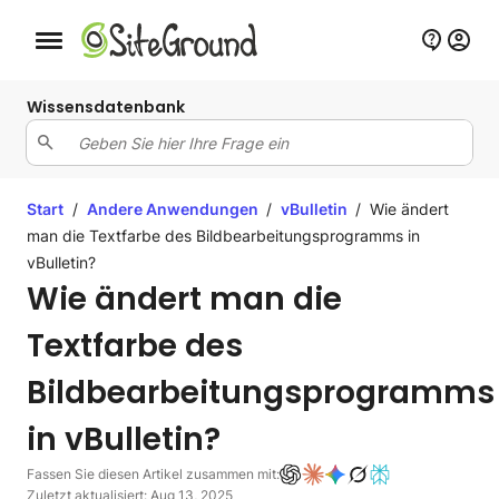
Schaltfläche Mobile Navigation
Wissensdatenbank
Start
/
Andere Anwendungen
/
vBulletin
/
Wie ändert
man die Textfarbe des Bildbearbeitungsprogramms in
vBulletin?
Wie ändert man die
Textfarbe des
Bildbearbeitungsprogramms
in vBulletin?
Fassen Sie diesen Artikel zusammen mit:
Zuletzt aktualisiert: Aug 13, 2025