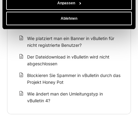
Wie kann ich private Benachrichtigungen für
Anpassen
vBulletin-Benutzer aktivieren?
Ablehnen
Wie binde ich externe RSS-Feeds in vBulletin
ein?
Wie platziert man ein Banner in vBulletin für
nicht registrierte Benutzer?
Der Dateidownload in vBulletin wird nicht
abgeschlossen
Blockieren Sie Spammer in vBulletin durch das
Projekt Honey Pot
Wie ändert man den Umleitungstyp in
vBulletin 4?