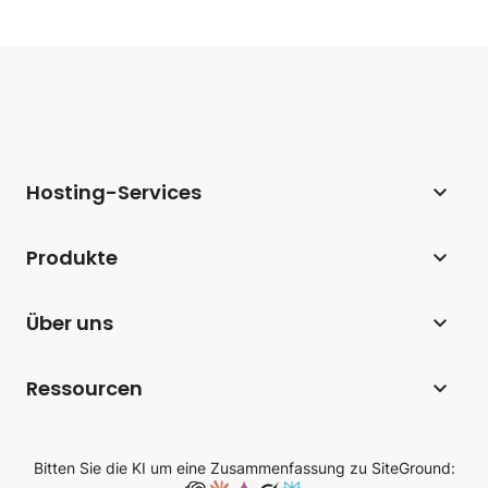
Hosting-Services
Webhosting
Produkte
Hosting für WordPress
Website Builder
Über uns
Hosting für WooCommerce
E-Commerce
Unternehmen
Hosting-Affiliate-Programm
Ressourcen
Coderick AI
Hosting-Technologie
Webhosting für Agenturen
Blog
AI Studio
SiteGround-Bewertungen
Bitten Sie die KI um eine Zusammenfassung zu SiteGround:
Cloud Hosting
Wissensdatenbank