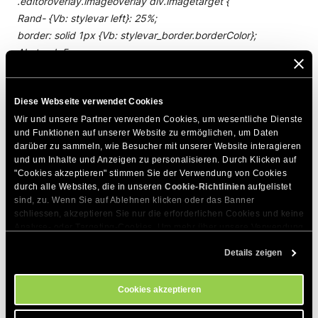
.editoroverlay.imageoverlay div.imagetarget {
Rand- {Vb: stylevar left}: 25%;
border: solid 1px {Vb: stylevar_border.borderColor};
Abstand: 5px;
Farbe: grün;
Font-Größe: {Vb: stylevar small_fontSize};
Diese Webseite verwendet Cookies
Hintergrundfarbe: {Vb: stylevar
Wir und unsere Partner verwenden Cookies, um wesentliche Dienste 
content3_background.backgroundColor} ;;
und Funktionen auf unserer Website zu ermöglichen, um Daten 
}
darüber zu sammeln, wie Besucher mit unserer Website interagieren 
und um Inhalte und Anzeigen zu personalisieren. Durch Klicken auf 
"Cookies akzeptieren" stimmen Sie der Verwendung von Cookies 
DIESEN ARTIKEL TEILEN
durch alle Websites, die in unseren 
Cookie-Richtlinien
 aufgelistet 
sind, zu. Wenn Sie auf Ablehnen klicken oder das Banner 
schliessen, akzeptieren Sie nur die erforderlichen Cookies und keine 
Analyse- oder Targeting-Cookies. Um mehr über unsere Verwendung 
von Cookies zu erfahren, besuchen Sie bitte unsere 
Cookie-
Details zeigen
Richtlinien
. Sie können Ihre Cookie-Einstellungen jederzeit im 
Cookie-Einstellungs-Tool auf unserer Website verwalten.
Cookies akzeptieren
Zum Thema Passende Artikel