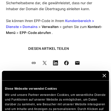
Sicherheitsebene dar, die gewährleistet, dass nur der
Inhaber der Domain die Übertragung einleiten kann.
Sie können Ihren EPP-Code in Ihrem
Kundenbereich
>
Dienste
>
Domains
>
Verwalten
> gehen Sie zum
Kontext-
Menü
>
EPP-Code abrufen
.
DIESEN ARTIKEL TEILEN
Zum Thema Passende Artikel
Diese Webseite verwendet Cookies
Wir und unsere Partner verwenden Cookies, um wesentliche Dienste 
Was ist eine Top-Level-Domain? Eine
und Funktionen auf unserer Website zu ermöglichen, um Daten 
Einführung in TLDs
darüber zu sammeln, wie Besucher mit unserer Website interagieren 
und um Inhalte und Anzeigen zu personalisieren. Durch Klicken auf 