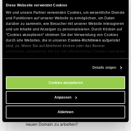
DIESEN ARTIKEL TEILEN
Diese Webseite verwendet Cookies
Wir und unsere Partner verwenden Cookies, um wesentliche Dienste 
und Funktionen auf unserer Website zu ermöglichen, um Daten 
darüber zu sammeln, wie Besucher mit unserer Website interagieren 
und um Inhalte und Anzeigen zu personalisieren. Durch Klicken auf 
"Cookies akzeptieren" stimmen Sie der Verwendung von Cookies 
durch alle Websites, die in unseren 
Cookie-Richtlinien
 aufgelistet 
sind, zu. Wenn Sie auf Ablehnen klicken oder das Banner 
Zum Thema Passende Artikel
schliessen, akzeptieren Sie nur die erforderlichen Cookies und keine 
Analyse- oder Targeting-Cookies. Um mehr über unsere Verwendung 
Wie konfiguriere ich phpBB Mass Email, um
von Cookies zu erfahren, besuchen Sie bitte unsere 
Cookie-
die SiteGround E-Mail zu nutzen?
Details zeigen
Richtlinien
. Sie können Ihre Cookie-Einstellungen jederzeit im 
Cookie-Einstellungs-Tool auf unserer Website verwalten.
Wie deaktiviere ich die PhpBB3-Suchfunktion
für Gastbenutzer?
Cookies akzeptieren
Ich erhalte die Meldung 'General Error SQL
Anpassen
ERROR Sie haben einen Fehler in Ihrer SQL-
Syntax' in meinem phpBB Forum
Ablehnen
Wie konfiguriere ich phpBB 2, um mit einer
neuen Domain zu arbeiten?