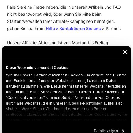
Falls Sie eine Frage haben, die in unseren Artikeln und FAQ
nicht beantwortet wird, oder wenn Sie Hilfe beim
Starten/Verwalten Ihrer Affiliate-Kampagnen benötigen,
gehen Sie zu Ihrem
Hilfe > Kontaktieren Sie uns
> Partner.
Unsere Affiliate-Abteilung ist von Montag bis Freitag
während der Bürozeiten erreichbar und wird sich darum
kümmern, Ihre Fragen so schnell wie möglich zu
beantworten.
Diese Webseite verwendet Cookies
Wir und unsere Partner verwenden Cookies, um wesentliche Dienste 
und Funktionen auf unserer Website zu ermöglichen, um Daten 
DIESEN ARTIKEL TEILEN
darüber zu sammeln, wie Besucher mit unserer Website interagieren 
und um Inhalte und Anzeigen zu personalisieren. Durch Klicken auf 
"Cookies akzeptieren" stimmen Sie der Verwendung von Cookies 
durch alle Websites, die in unseren 
Cookie-Richtlinien
 aufgelistet 
sind, zu. Wenn Sie auf Ablehnen klicken oder das Banner 
schliessen, akzeptieren Sie nur die erforderlichen Cookies und keine 
Analyse- oder Targeting-Cookies. Um mehr über unsere Verwendung 
von Cookies zu erfahren, besuchen Sie bitte unsere 
Cookie-
Zum Thema Passende Artikel
Details zeigen
Richtlinien
. Sie können Ihre Cookie-Einstellungen jederzeit im 