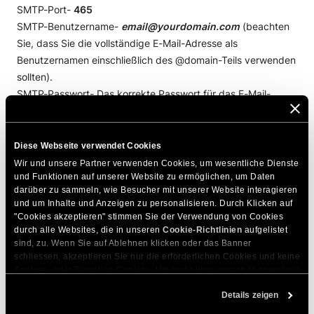
SMTP-Port-
465
SMTP-Benutzername-
email@yourdomain.com
(beachten
Sie, dass Sie die vollständige E-Mail-Adresse als
Benutzernamen einschließlich des @domain-Teils verwenden
sollten).
SMTP-Passwort- Das korrekte Passwort für das E-Mail-
Konto, das Sie als Benutzername angegeben haben.
SMTP-Host- Prüfen Sie den exakten Hostnamen, den Sie für
jedes Ihrer E-Mail-Konten verwenden möchten, unter
Site
Diese Webseite verwendet Cookies
Tools > E-Mail > Konten
, wählen Sie das bevorzugte E-Mail-
Wir und unsere Partner verwenden Cookies, um wesentliche Dienste 
und Funktionen auf unserer Website zu ermöglichen, um Daten 
Konto aus und gehen Sie zu
Drei-Punkte-Menü > E-Mail-
darüber zu sammeln, wie Besucher mit unserer Website interagieren 
Konfiguration
und wählen Sie die Registerkarte
Manuelle
und um Inhalte und Anzeigen zu personalisieren. Durch Klicken auf 
Einstellungen
.
"Cookies akzeptieren" stimmen Sie der Verwendung von Cookies 
durch alle Websites, die in unseren 
Cookie-Richtlinien
 aufgelistet 
sind, zu. Wenn Sie auf Ablehnen klicken oder das Banner 
DIESEN ARTIKEL TEILEN
schliessen, akzeptieren Sie nur die erforderlichen Cookies und keine 
Analyse- oder Targeting-Cookies. Um mehr über unsere Verwendung 
von Cookies zu erfahren, besuchen Sie bitte unsere 
Cookie-
Details zeigen
Richtlinien
. Sie können Ihre Cookie-Einstellungen jederzeit im 
Cookie-Einstellungs-Tool auf unserer Website verwalten.