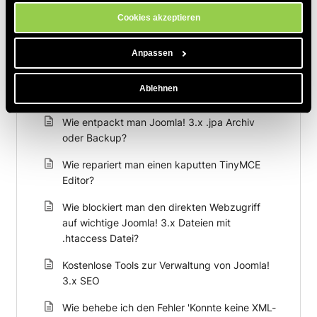
Cookies akzeptieren
Zum Thema Passende Artikel
Anpassen
Ich kann nicht bei Joomla! 3.x Backend als
Ablehnen
Administrator
Wie entpackt man Joomla! 3.x .jpa Archiv
oder Backup?
Wie repariert man einen kaputten TinyMCE
Editor?
Wie blockiert man den direkten Webzugriff
auf wichtige Joomla! 3.x Dateien mit
.htaccess Datei?
Kostenlose Tools zur Verwaltung von Joomla!
3.x SEO
Wie behebe ich den Fehler 'Konnte keine XML-