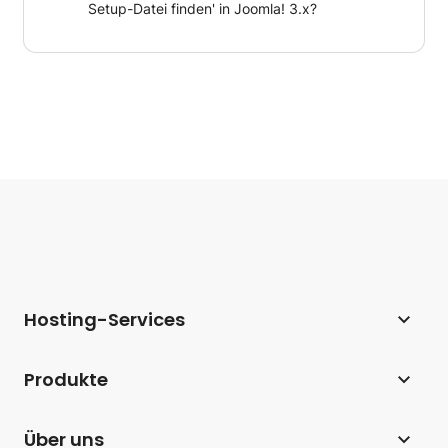
Setup-Datei finden' in Joomla! 3.x?
Hosting-Services
Webhosting
Produkte
Hosting für WordPress
Website Builder
Über uns
Hosting für WooCommerce