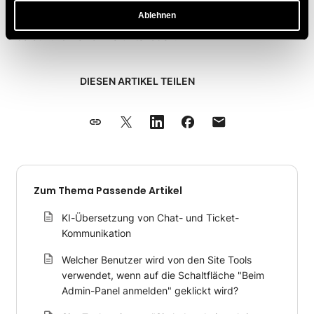
rechten Seite des FileZilla-Fensters (Ihre
Ablehnen
Serververzeichnisse), klicken mit der rechten Maustaste
darauf und wählen
Herunterladen
.
DIESEN ARTIKEL TEILEN
Zum Thema Passende Artikel
KI-Übersetzung von Chat- und Ticket-
Kommunikation
Welcher Benutzer wird von den Site Tools
verwendet, wenn auf die Schaltfläche "Beim
Admin-Panel anmelden" geklickt wird?