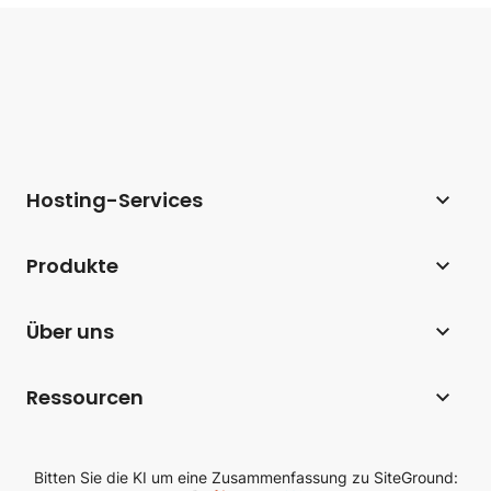
Hosting-Services
Webhosting
Produkte
Hosting für WordPress
Website Builder
Über uns
Hosting für WooCommerce
E-Commerce
Unternehmen
Hosting-Affiliate-Programm
Ressourcen
Coderick AI
Hosting-Technologie
Webhosting für Agenturen
Blog
AI Studio
SiteGround-Bewertungen
Bitten Sie die KI um eine Zusammenfassung zu SiteGround:
Cloud Hosting
Wissensdatenbank