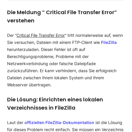
Die Meldung ” Critical File Transfer Error” verstehen
Die Lösung: Einrichten eines lokalen Verzeichnisses in
Die Meldung ” Critical File Transfer Error”
FileZilla
verstehen
Der “
Critical File Transfer Error
” tritt normalerweise auf, wenn
Sie versuchen, Dateien mit einem FTP-Client wie
FileZilla
herunterzuladen. Dieser Fehler ist oft auf
Berechtigungsprobleme, Probleme mit der
Netzwerkverbindung oder falsche Dateipfade
zurückzuführen. Er kann verhindern, dass Sie erfolgreich
Dateien zwischen Ihrem lokalen System und Ihrem
Webserver übertragen.
Die Lösung: Einrichten eines lokalen
Verzeichnisses in FileZilla
Laut der
offiziellen FileZilla-Dokumentation
ist die Lösung
für dieses Problem recht einfach. Sie müssen ein Verzeichnis