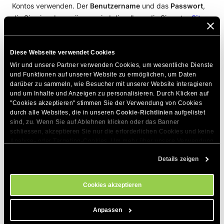
Kontos verwenden. Der
Benutzername
und das
Passwort
,
die Sie eingeben müssen, sind dieselben, die Sie unter
Site
Tools > Site > FTP-Konten
angelegt haben. Der
FTP-Port
ist
21. Klicken Sie auf
Quickconnect
.
Diese Webseite verwendet Cookies
Schritt 3: Legen Sie Ihr lokales Verzeichnis fest
Wir und unsere Partner verwenden Cookies, um wesentliche Dienste 
und Funktionen auf unserer Website zu ermöglichen, um Daten 
darüber zu sammeln, wie Besucher mit unserer Website interagieren 
Auf der linken Seite des FileZilla-Fensters sehen Sie Ihre
und um Inhalte und Anzeigen zu personalisieren. Durch Klicken auf 
"Cookies akzeptieren" stimmen Sie der Verwendung von Cookies 
lokalen Verzeichnisse. Navigieren Sie zu einem Verzeichnis
durch alle Websites, die in unseren 
Cookie-Richtlinien
 aufgelistet 
innerhalb Ihres Benutzerprofils, auf das Sie Zugriff haben.
sind, zu. Wenn Sie auf Ablehnen klicken oder das Banner 
Dies wird das Verzeichnis sein, in das Sie Ihre Dateien
schliessen, akzeptieren Sie nur die erforderlichen Cookies und keine 
herunterladen.
Analyse- oder Targeting-Cookies. Um mehr über unsere Verwendung 
von Cookies zu erfahren, besuchen Sie bitte unsere 
Cookie-
Details zeigen
Richtlinien
. Sie können Ihre Cookie-Einstellungen jederzeit im 
Schritt 4: Starten Sie die Dateiübertragung
Cookie-Einstellungs-Tool auf unserer Website verwalten.
Cookies akzeptieren
Sobald Sie Ihr lokales Verzeichnis festgelegt haben, können
Sie mit der Übertragung von Dateien beginnen. Um eine
Anpassen
Datei herunterzuladen, navigieren Sie einfach zu ihr auf der