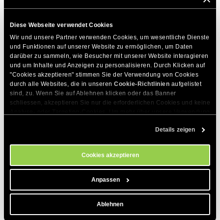
von
Temporäres Verzeichnis
ändern von
/tmp
zu
tmp
.
Danach können Sie die Installation Ihres Moduls durchführen.
Diese Webseite verwendet Cookies
Wir und unsere Partner verwenden Cookies, um wesentliche Dienste 
und Funktionen auf unserer Website zu ermöglichen, um Daten 
DIESEN ARTIKEL TEILEN
darüber zu sammeln, wie Besucher mit unserer Website interagieren 
und um Inhalte und Anzeigen zu personalisieren. Durch Klicken auf 
"Cookies akzeptieren" stimmen Sie der Verwendung von Cookies 
durch alle Websites, die in unseren 
Cookie-Richtlinien
 aufgelistet 
sind, zu. Wenn Sie auf Ablehnen klicken oder das Banner 
schliessen, akzeptieren Sie nur die erforderlichen Cookies und keine 
Analyse- oder Targeting-Cookies. Um mehr über unsere Verwendung 
von Cookies zu erfahren, besuchen Sie bitte unsere 
Cookie-
Details zeigen
Richtlinien
. Sie können Ihre Cookie-Einstellungen jederzeit im 
Zum Thema Passende Artikel
Cookie-Einstellungs-Tool auf unserer Website verwalten.
Wie kann ich RSS in Drupal aktivieren?
Cookies akzeptieren
Wie deaktiviert man Kommentare in Drupal?
Anpassen
Wie ändere ich die Reihenfolge der
Seiteninhalte in Drupal?
Ablehnen