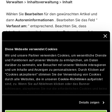
Verwalten
>
Inhaltsverwaltung
>
Inhalt
Wählen Sie
Bearbeiten
für den gewünschten Artikel und
dann
Autoreninformationen
. Bearbeiten Sie das Feld “
Verfasst am:
” entsprechend. Beachten Sie, dass
Inhaltselemente mit dem neuesten Datum oben auf den
Seiten angezeigt werden.
Diese Webseite verwendet Cookies
Beispiel
: Wenn Sie 2 Artikel haben, die Sie immer am Anfang
Wir und unsere Partner verwenden Cookies, um wesentliche Dienste 
einer Seite haben möchten, sollten beide als klebrig gesetzt
und Funktionen auf unserer Website zu ermöglichen, um Daten 
werden. Dann, wenn Sie möchten, dass das eine, das Sie
darüber zu sammeln, wie Besucher mit unserer Website interagieren 
zuerst gepostet haben, über dem anderen angezeigt wird,
und um Inhalte und Anzeigen zu personalisieren. Durch Klicken auf 
müssen Sie sein Veröffentlichungsdatum zu einem neueren
"Cookies akzeptieren" stimmen Sie der Verwendung von Cookies 
durch alle Websites, die in unseren 
Cookie-Richtlinien
 aufgelistet 
ändern.
sind, zu. Wenn Sie auf Ablehnen klicken oder das Banner 
schliessen, akzeptieren Sie nur die erforderlichen Cookies und keine 
Analyse- oder Targeting-Cookies. Um mehr über unsere Verwendung 
DIESEN ARTIKEL TEILEN
von Cookies zu erfahren, besuchen Sie bitte unsere 
Cookie-
Details zeigen
Richtlinien
. Sie können Ihre Cookie-Einstellungen jederzeit im 
Cookie-Einstellungs-Tool auf unserer Website verwalten.