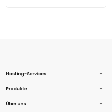
Hosting-Services
Webhosting
Produkte
Hosting für WordPress
Website Builder
Über uns
Hosting für WooCommerce
E-Commerce