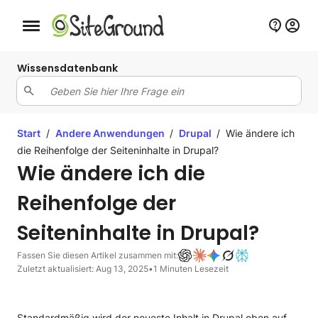
Schaltfläche Mobile Navigation
Wissensdatenbank
Start
/
Andere Anwendungen
/
Drupal
/
Wie ändere ich
die Reihenfolge der Seiteninhalte in Drupal?
Wie ändere ich die
Reihenfolge der
Seiteninhalte in Drupal?
Fassen Sie diesen Artikel zusammen mit:
Zuletzt aktualisiert: Aug 13, 2025
•
1 Minuten Lesezeit
Standardmäßig wird der neueste Inhalt in Drupal oben auf