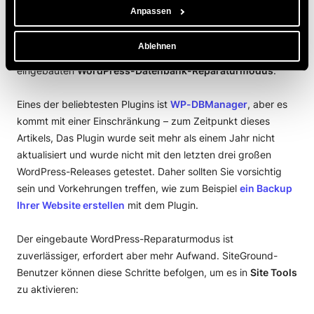
Sie haben mehrere Möglichkeiten, eine WordPress-
Anpassen
Datenbank zu reparieren: Sie können ein
Plugin mit
Datenbank-Reparaturfunktionen verwenden
,
Reparieren
Ablehnen
Sie Tabellen von phpMyAdmin
, oder verwenden Sie den
eingebauten
WordPress-Datenbank-Reparaturmodus
.
Eines der beliebtesten Plugins ist
WP-DBManager
, aber es
kommt mit einer Einschränkung – zum Zeitpunkt dieses
Artikels, Das Plugin wurde seit mehr als einem Jahr nicht
aktualisiert und wurde nicht mit den letzten drei großen
WordPress-Releases getestet. Daher sollten Sie vorsichtig
sein und Vorkehrungen treffen, wie zum Beispiel
ein Backup
Ihrer Website erstellen
mit dem Plugin.
Der eingebaute WordPress-Reparaturmodus ist
zuverlässiger, erfordert aber mehr Aufwand. SiteGround-
Benutzer können diese Schritte befolgen, um es in
Site Tools
zu aktivieren: