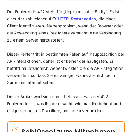
Schlüssel zum Mitnehmen
Was ist der 422 Fehlercode?
Der Fehlercode 422 steht für „Unprocessable Entity“. Es ist
Beispiel für einen 422 Statuscode
einer der zahlreichen 4XX
HTTP-Statuscodes
, die einen
Wie man den 422 Fehler untersuchen kann?
Client identifizieren- Nebenproblem, wenn der Browser oder
HTTP Status Checker verwenden
die Anwendung eines Besuchers versucht, eine Verbindung
Überprüfen Sie die Serverprotokolle
zu einem Server herzustellen.
Debugging-Tools verwenden
Wie man den 422 Fehler beheben kann?
Dieser Fehler tritt in bestimmten Fällen auf, hauptsächlich bei
Die Dateneingabe korrigieren
API-Interaktionen, daher ist er keiner der häufigsten. Es
Alle erforderlichen Felder ausfüllen
betrifft hauptsächlich Webentwickler, die die API-Integration
Datentyp richtig abgleichen
verwenden, so dass Sie es weniger wahrscheinlich beim
Beschädigte Datenbanken reparieren (für WordPress)
Wie man den 422 Fehler verhindern kann?
Surfen im Internet sehen.
Ursachen für den 422 Fehler
422 Statuscode-Variationen
Dieser Artikel wird sich damit befassen, was der 422
Was ist die Auswirkung von 422 Fehlern auf SEO und User
Fehlercode ist, was ihn verursacht, wie man ihn behebt und
Experience?
einige der besten Praktiken, um ihn zu vermeiden.
Auswirkungen auf SEO
Auswirkungen auf die Benutzererfahrung:
Was ist der Unterschied zwischen 400 und 422
Schlüssel zum Mitnehmen