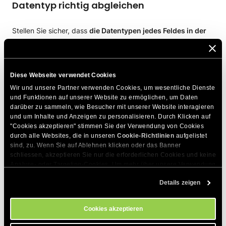
Datentyp richtig abgleichen
Stellen Sie sicher, dass
die Datentypen jedes Feldes in der
Anfrage mit dem übereinstimmen
, was der Server erwartet.
Zum Beispiel, wenn ein Feld eine ganze Zahl (wie Alter oder
Diese Webseite verwendet Cookies
Postleitzahl) erfordert, stellen Sie sicher, dass keine
Wir und unsere Partner verwenden Cookies, um wesentliche Dienste 
Zeichenkette oder boolesche Werte gesendet werden.
und Funktionen auf unserer Website zu ermöglichen, um Daten 
darüber zu sammeln, wie Besucher mit unserer Website interagieren 
und um Inhalte und Anzeigen zu personalisieren. Durch Klicken auf 
"Cookies akzeptieren" stimmen Sie der Verwendung von Cookies 
durch alle Websites, die in unseren 
Cookie-Richtlinien
 aufgelistet 
Beschädigte Datenbanken reparieren (für
sind, zu. Wenn Sie auf Ablehnen klicken oder das Banner 
WordPress)
schliessen, akzeptieren Sie nur die erforderlichen Cookies und keine 
Analyse- oder Targeting-Cookies. Um mehr über unsere Verwendung 
von Cookies zu erfahren, besuchen Sie bitte unsere 
Cookie-
Wenn es um WordPress geht, kann eine beschädigte
Details zeigen
Richtlinien
. Sie können Ihre Cookie-Einstellungen jederzeit im 
Datenbank eine Website daran hindern, Anfragen korrekt zu
Cookie-Einstellungs-Tool auf unserer Website verwalten.
verarbeiten, und einen 422-Fehler erzeugen.
Cookies akzeptieren