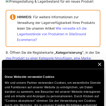
HINWEIS
: Für weitere Informationen zur
Verwaltung der Lagerverfügbarkeit Ihres Produkts
lesen Sie unseren Artikel
Wie verwalte ich die
Lagerbestände von Produkten in SiteGround
Ecommerce?
Öffnen Sie die Registerkarte
„Kategorisierung“
, in der Sie
das Produkt zu einer Kategorie hinzufügen
,
eine Marke
zuweisen
und die
Klassifizierung
auswählen können.
SiteGround E-Commerce schlägt eine Klassifizierung für Ihr
Produkt vor. Wenn sie korrekt ist, klicken Sie einfach auf das
Diese Webseite verwendet Cookies
Häkchen oder wählen Sie eine andere Gruppe für Ihr Produkt
Wir und unsere Partner verwenden Cookies, um wesentliche Dienste 
aus dem Dropdown-Menü aus.
und Funktionen auf unserer Website zu ermöglichen, um Daten 
darüber zu sammeln, wie Besucher mit unserer Website interagieren 
und um Inhalte und Anzeigen zu personalisieren. Durch Klicken auf 
"Cookies akzeptieren" stimmen Sie der Verwendung von Cookies 
durch alle Websites, die in unseren 
Cookie-Richtlinien
 aufgelistet 