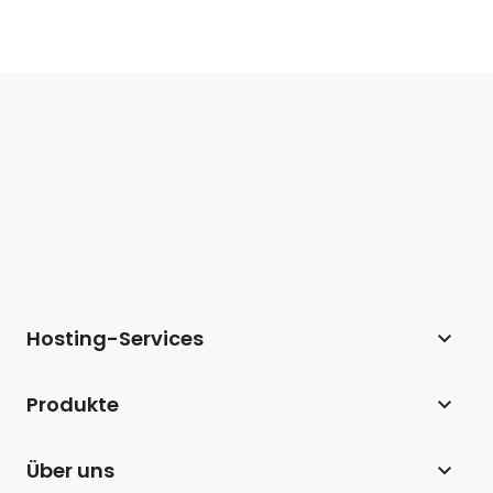
Hosting-Services
Webhosting
Produkte
Hosting für WordPress
Website Builder
Über uns
Hosting für WooCommerce