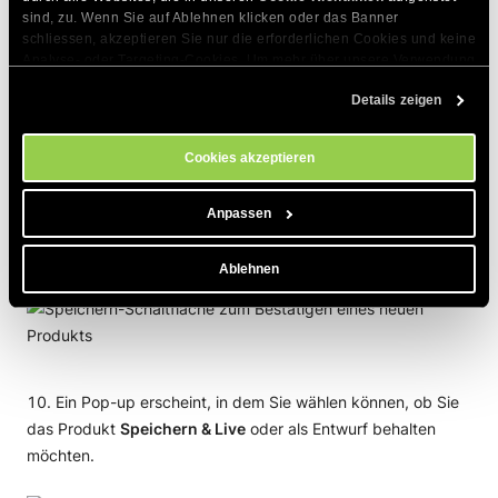
sind, zu. Wenn Sie auf Ablehnen klicken oder das Banner 
schliessen, akzeptieren Sie nur die erforderlichen Cookies und keine 
Analyse- oder Targeting-Cookies. Um mehr über unsere Verwendung 
HINWEIS:
Im
Anzeigenklassifizierung
-
von Cookies zu erfahren, besuchen Sie bitte unsere 
Cookie-
Dropdown-Menü können Sie die Gruppe
Details zeigen
Richtlinien
. Sie können Ihre Cookie-Einstellungen jederzeit im 
auswählen, zu der Ihr Produkt zählt,
Cookie-Einstellungs-Tool auf unserer Website verwalten.
Standardklassen für Steuern, Indexierung und
Cookies akzeptieren
Anzeigen.
Anpassen
Klicken Sie auf
Speichern
in der oberen rechten Ecke, um
das Produkt in Ihrem Shop zu speichern.
Ablehnen
Ein Pop-up erscheint, in dem Sie wählen können, ob Sie
das Produkt
Speichern & Live
oder als Entwurf behalten
möchten.