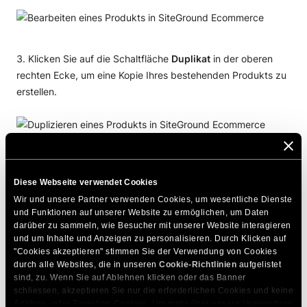
Klicken Sie auf die Schaltfläche
Duplikat
in der oberen
rechten Ecke, um eine Kopie Ihres bestehenden Produkts zu
erstellen.
Es erscheint ein Pop-up, in dem Sie wählen können, ob Sie
das
Duplikat anzeigen
oder das bestehende Produkt
W
eiter
Diese Webseite verwendet Cookies
bearbeiten
möchten.
Wir und unsere Partner verwenden Cookies, um wesentliche Dienste 
und Funktionen auf unserer Website zu ermöglichen, um Daten 
darüber zu sammeln, wie Besucher mit unserer Website interagieren 
und um Inhalte und Anzeigen zu personalisieren. Durch Klicken auf 
"Cookies akzeptieren" stimmen Sie der Verwendung von Cookies 
durch alle Websites, die in unseren 
Cookie-Richtlinien
 aufgelistet 
sind, zu. Wenn Sie auf Ablehnen klicken oder das Banner 
schliessen, akzeptieren Sie nur die erforderlichen Cookies und keine 
HINWEIS
: Das duplizierte Produkt wird in Ihrer
Analyse- oder Targeting-Cookies. Um mehr über unsere Verwendung 