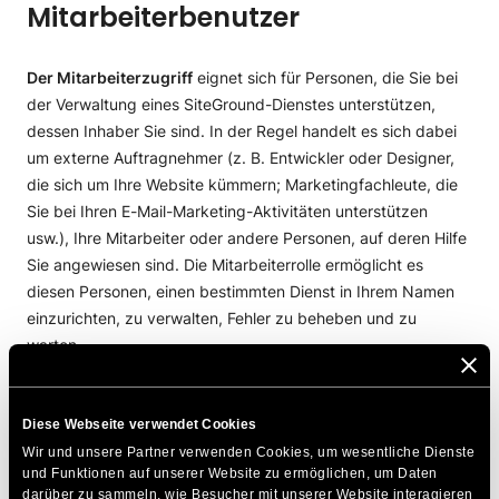
Mitarbeiterbenutzer
Der Mitarbeiterzugriff
eignet sich für Personen, die Sie bei
der Verwaltung eines SiteGround-Dienstes unterstützen,
dessen Inhaber Sie sind. In der Regel handelt es sich dabei
um externe Auftragnehmer (z. B. Entwickler oder Designer,
die sich um Ihre Website kümmern; Marketingfachleute, die
Sie bei Ihren E-Mail-Marketing-Aktivitäten unterstützen
usw.), Ihre Mitarbeiter oder andere Personen, auf deren Hilfe
Sie angewiesen sind. Die Mitarbeiterrolle ermöglicht es
diesen Personen, einen bestimmten Dienst in Ihrem Namen
einzurichten, zu verwalten, Fehler zu beheben und zu
warten.
Eine vollständige Liste der Dienste, für die Sie einem
Mitarbeiter Zugriff gewähren können, sowie eine detaillierte
Diese Webseite verwendet Cookies
Beschreibung der damit verbundenen Zugriffsrechte finden
Wir und unsere Partner verwenden Cookies, um wesentliche Dienste 
und Funktionen auf unserer Website zu ermöglichen, um Daten 
Sie in unserem Artikel
„Was kann ich als Mitarbeiter tun und
darüber zu sammeln, wie Besucher mit unserer Website interagieren 