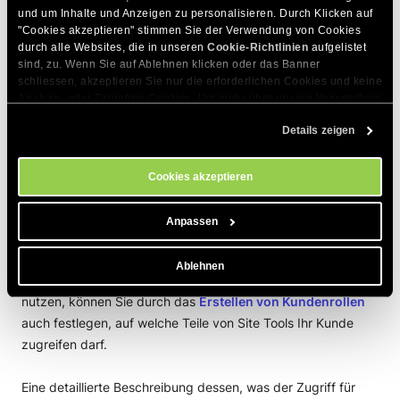
worauf habe ich Zugriff?“
.
und um Inhalte und Anzeigen zu personalisieren. Durch Klicken auf 
"Cookies akzeptieren" stimmen Sie der Verwendung von Cookies 
durch alle Websites, die in unseren 
Cookie-Richtlinien
 aufgelistet 
Kundenbenutzer
sind, zu. Wenn Sie auf Ablehnen klicken oder das Banner 
schliessen, akzeptieren Sie nur die erforderlichen Cookies und keine 
Analyse- oder Targeting-Cookies. Um mehr über unsere Verwendung 
Der Kundenzugriff
wird hauptsächlich von Resellern und
von Cookies zu erfahren, besuchen Sie bitte unsere 
Cookie-
Agenturen genutzt, die die Websites ihrer Kunden in ihrem
Details zeigen
Richtlinien
. Sie können Ihre Cookie-Einstellungen jederzeit im 
Cookie-Einstellungs-Tool auf unserer Website verwalten.
eigenen SiteGround-Hosting-Konto hosten. Diese Option ist
nur
in den GoGeek- und Cloud-Plänen für Websites
Cookies akzeptieren
verfügbar, die Site Tools verwenden
und mit
benutzerdefiniertem Code oder Anwendungen von
Anpassen
Drittanbietern wie WordPress erstellt wurden. Mit der
Kundenrolle können Sie Ihren Kunden einen
White-Label-
Ablehnen
Zugriff
auf Site Tools gewähren. Wenn Sie einen Cloud-Plan
nutzen, können Sie durch das
Erstellen von Kundenrollen
auch festlegen, auf welche Teile von Site Tools Ihr Kunde
zugreifen darf.
Eine detaillierte Beschreibung dessen, was der Zugriff für