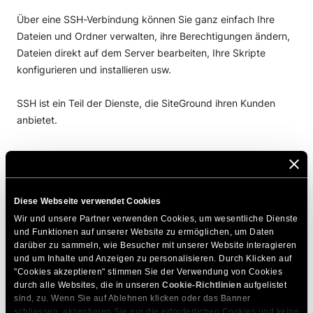
Über eine SSH-Verbindung können Sie ganz einfach Ihre
PuTTy Tutorial
Dateien und Ordner verwalten, ihre Berechtigungen ändern,
Dateien und Verzeichnisse mit SSH auflisten
Dateien direkt auf dem Server bearbeiten, Ihre Skripte
konfigurieren und installieren usw.
Dateien und Ordner mit SSH erstellen und
bearbeiten
SSH ist ein Teil der Dienste, die SiteGround ihren Kunden
anbietet.
Wie Verschieben und Kopieren von Dateien über
SSH
Die häufigsten SSH-Fragen in
Dateien und Ordner über SSH löschen
unseren SSH-Tutorials
Extrahieren und Erstellen von Archiven über SSH
Diese Webseite verwendet Cookies
Wir und unsere Partner verwenden Cookies, um wesentliche Dienste 
Dateien und Ordner über SSH suchen
So aktivieren Sie SSH über Site-Tools
und Funktionen auf unserer Website zu ermöglichen, um Daten 
Wie benutzt man PuTTy?
darüber zu sammeln, wie Besucher mit unserer Website interagieren 
und um Inhalte und Anzeigen zu personalisieren. Durch Klicken auf 
So listen Sie Dateien und Ordner auf
"Cookies akzeptieren" stimmen Sie der Verwendung von Cookies 
Dateien erstellen und bearbeiten
durch alle Websites, die in unseren 
Cookie-Richtlinien
 aufgelistet 
Dateien verschieben und kopieren
sind, zu. Wenn Sie auf Ablehnen klicken oder das Banner 
So löschen Sie Dateien und Ordner
schliessen, akzeptieren Sie nur die erforderlichen Cookies und keine 