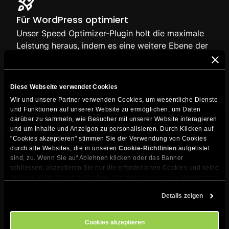
Für WordPress optimiert
Unser Speed Optimizer-Plugin holt die maximale
Leistung heraus, indem es eine weitere Ebene der
Geschwindigkeitsoptimierung auf
Anwendungsebene hinzufügt.
Diese Webseite verwendet Cookies
Wir und unsere Partner verwenden Cookies, um wesentliche Dienste 
und Funktionen auf unserer Website zu ermöglichen, um Daten 
darüber zu sammeln, wie Besucher mit unserer Website interagieren 
und um Inhalte und Anzeigen zu personalisieren. Durch Klicken auf 
"Cookies akzeptieren" stimmen Sie der Verwendung von Cookies 
durch alle Websites, die in unseren 
Cookie-Richtlinien
 aufgelistet 
sind, zu. Wenn Sie auf Ablehnen klicken oder das Banner 
schliessen, akzeptieren Sie nur die erforderlichen Cookies und keine 
Analyse- oder Targeting-Cookies. Um mehr über unsere Verwendung 
von Cookies zu erfahren, besuchen Sie bitte unsere 
Cookie-
Details zeigen
Richtlinien
. Sie können Ihre Cookie-Einstellungen jederzeit im 
Cookie-Einstellungs-Tool auf unserer Website verwalten.
Cookies akzeptieren