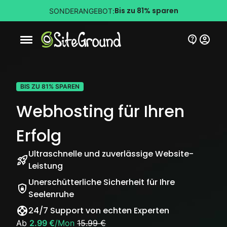
Bis zu 81% sparen
SONDERANGEBOT:
Schaltfläche Mobile Navigation
BIS ZU 81% SPAREN
Webhosting für Ihren
Erfolg
Ultraschnelle und zuverlässige Website-
Leistung
Unerschütterliche Sicherheit für Ihre
Seelenruhe
24/7 Support von echten Experten
Ab
2.99 €
/Mon
15.99 €