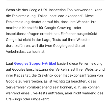
Was bedeutet “Failed: host load exceeded”?
So beheben Sie den Fehler “Failed: host load exceeded”
Wenn Sie das Google URL Inspection Tool verwenden, kann
Fehler
die Fehlermeldung “Failed: host load exceeded”. Diese
Fehlermeldung deutet darauf hin, dass Ihre Website ihre
maximale Kapazität für Google-Crawling- oder
Inspektionsanfragen erreicht hat. Einfacher ausgedrückt:
Google ist nicht in der Lage, Tests auf Ihrer Website
durchzuführen, weil die (von Google geschätzte)
Verkehrslast zu hoch ist.
Laut
Googles Support-Artikel
basiert diese Fehlermeldung
auf Googles Einschätzung der Verkehrslast Ihrer Website und
ihrer Kapazität, die Crawling- oder Inspektionsanfragen von
Google zu verarbeiten. Es ist wichtig zu beachten, dass
Serverfehler vorübergehend sein können, d. h. sie können
während eines Live-Tests auftreten, aber nicht während des
Crawlings oder umgekehrt.