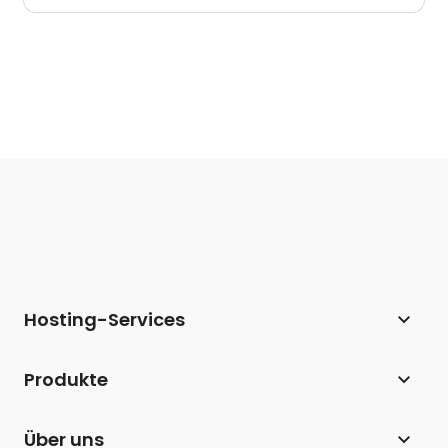
Hosting-Services
Webhosting
Produkte
Hosting für WordPress
Website Builder
Über uns
Hosting für WooCommerce