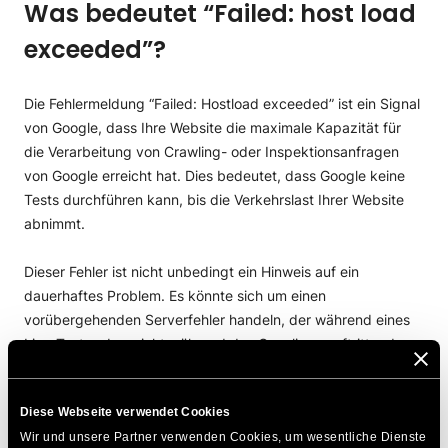
Was bedeutet “Failed: host load
exceeded”?
Die Fehlermeldung “Failed: Hostload exceeded” ist ein Signal
von Google, dass Ihre Website die maximale Kapazität für
die Verarbeitung von Crawling- oder Inspektionsanfragen
von Google erreicht hat. Dies bedeutet, dass Google keine
Tests durchführen kann, bis die Verkehrslast Ihrer Website
abnimmt.
Dieser Fehler ist nicht unbedingt ein Hinweis auf ein
dauerhaftes Problem. Es könnte sich um einen
vorübergehenden Serverfehler handeln, der während eines
Live-Tests, aber nicht während des Crawlings auftritt, oder
umgekehrt. Daher ist es wichtig, dass Sie nicht in Panik
geraten, wenn Sie diesen Fehler sehen. Verstehen Sie
Diese Webseite verwendet Cookies
stattdessen, was er bedeutet, und unternehmen Sie die
Wir und unsere Partner verwenden Cookies, um wesentliche Dienste 
notwendigen Schritte, um ihn zu beheben.