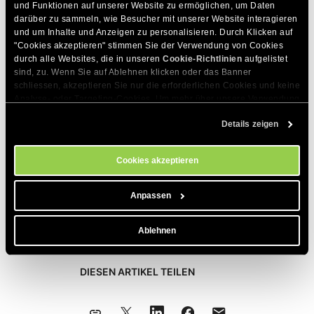
und Funktionen auf unserer Website zu ermöglichen, um Daten 
darüber zu sammeln, wie Besucher mit unserer Website interagieren 
So beheben Sie den Fehler
und um Inhalte und Anzeigen zu personalisieren. Durch Klicken auf 
"Cookies akzeptieren" stimmen Sie der Verwendung von Cookies 
“Failed: host load exceeded”
durch alle Websites, die in unseren 
Cookie-Richtlinien
 aufgelistet 
sind, zu. Wenn Sie auf Ablehnen klicken oder das Banner 
Fehler
schliessen, akzeptieren Sie nur die erforderlichen Cookies und keine 
Analyse- oder Targeting-Cookies. Um mehr über unsere Verwendung 
von Cookies zu erfahren, besuchen Sie bitte unsere 
Cookie-
Details zeigen
Die empfohlene Lösung für diesen Fehler ist es, 24 Stunden
Richtlinien
. Sie können Ihre Cookie-Einstellungen jederzeit im 
Cookie-Einstellungs-Tool auf unserer Website verwalten.
zu warten, bis die Limits bei Google zurückgesetzt werden.
So können die Limits von Google zurückgesetzt werden.
Cookies akzeptieren
Während dieser Zeit sollte die von Google geschätzte
Verkehrslast Ihrer Website sinken. Nach diesem Zeitraum
Anpassen
sollten Sie erneut versuchen, das URL-Inspektions-Tool zu
verwenden.
Ablehnen
DIESEN ARTIKEL TEILEN