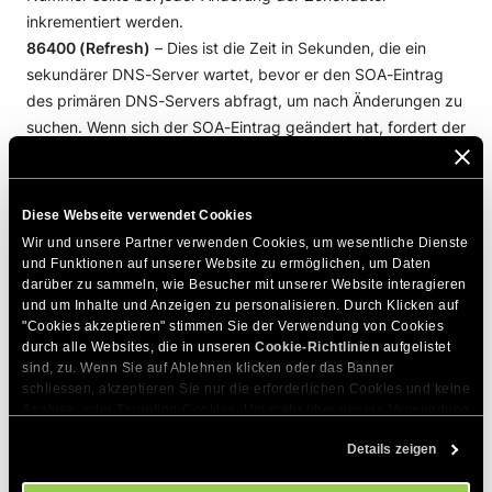
inkrementiert werden.
86400 (Refresh)
– Dies ist die Zeit in Sekunden, die ein
sekundärer DNS-Server wartet, bevor er den SOA-Eintrag
des primären DNS-Servers abfragt, um nach Änderungen zu
suchen. Wenn sich der SOA-Eintrag geändert hat, fordert der
sekundäre Server eine Zonenübertragung an.
7200 (Retry)
– Dies ist die Zeit in Sekunden, die ein
sekundärer Server wartet, bevor er eine fehlgeschlagene
Diese Webseite verwendet Cookies
Zonenübertragung erneut versucht.
Wir und unsere Partner verwenden Cookies, um wesentliche Dienste 
3600000 (Expire)
– Dies ist die Zeit in Sekunden, die ein
und Funktionen auf unserer Website zu ermöglichen, um Daten 
Sekundärserver eine Zone hält, bevor sie nicht mehr
darüber zu sammeln, wie Besucher mit unserer Website interagieren 
und um Inhalte und Anzeigen zu personalisieren. Durch Klicken auf 
autoritativ ist, wenn er den Primärserver nicht kontaktieren
"Cookies akzeptieren" stimmen Sie der Verwendung von Cookies 
kann.
durch alle Websites, die in unseren 
Cookie-Richtlinien
 aufgelistet 
86400 (Minimum TTL)
– Dies ist die Zeit in Sekunden, die
sind, zu. Wenn Sie auf Ablehnen klicken oder das Banner 
schliessen, akzeptieren Sie nur die erforderlichen Cookies und keine 
DNS-Auflöser die Zonendaten zwischenspeichern (cachen)
Analyse- oder Targeting-Cookies. Um mehr über unsere Verwendung 
sollten.
von Cookies zu erfahren, besuchen Sie bitte unsere 
Cookie-
Details zeigen
Richtlinien
. Sie können Ihre Cookie-Einstellungen jederzeit im 
Bearbeiten des SOA-Datensatzes
Cookie-Einstellungs-Tool auf unserer Website verwalten.