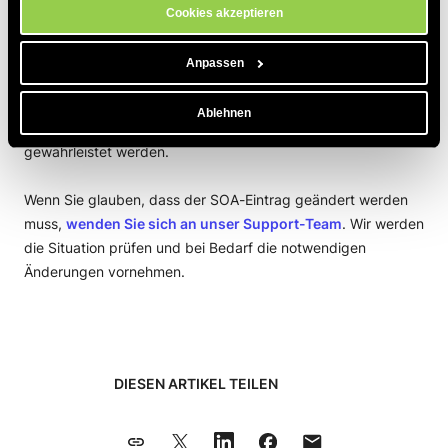
Cookies akzeptieren
Es ist zwar wichtig, den SOA-Eintrag zu verstehen, aber es
ist auch entscheidend zu wissen, dass der SOA-Eintrag nicht
Anpassen
geändert werden kann. Die darin eingetragenen Werte sind
die Standardwerte für alle Nutzer unserer Server. Damit soll
Ablehnen
die Stabilität und Zuverlässigkeit des DNS-Systems
gewährleistet werden.
Wenn Sie glauben, dass der SOA-Eintrag geändert werden
muss,
wenden Sie sich an unser Support-Team
. Wir werden
die Situation prüfen und bei Bedarf die notwendigen
Änderungen vornehmen.
DIESEN ARTIKEL TEILEN