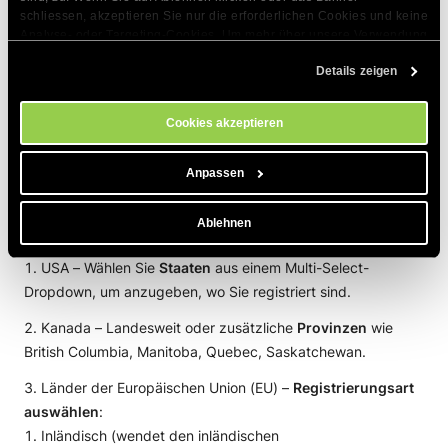
Klicken Sie auf
Neue Steueranmeldung
, um das
schliessen, akzeptieren Sie nur die erforderlichen Cookies und keine 
Steueranmeldungs-Pop-up zu öffnen.
Analyse- oder Targeting-Cookies. Um mehr über unsere Verwendung 
von Cookies zu erfahren, besuchen Sie bitte unsere 
Cookie-
Details zeigen
Richtlinien
. Sie können Ihre Cookie-Einstellungen jederzeit im 
Cookie-Einstellungs-Tool auf unserer Website verwalten.
Cookies akzeptieren
Anpassen
Wählen Sie das
Land
aus dem durchsuchbaren
Ablehnen
Dropdown. Vordefinierte Sätze sind verfügbar für:
USA – Wählen Sie
Staaten
aus einem Multi-Select-
Dropdown, um anzugeben, wo Sie registriert sind.
Kanada – Landesweit oder zusätzliche
Provinzen
wie
British Columbia, Manitoba, Quebec, Saskatchewan.
Länder der Europäischen Union (EU) –
Registrierungsart
auswählen
:
Inländisch (wendet den inländischen