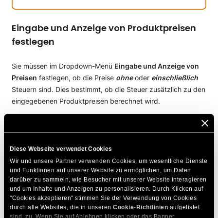
Eingabe und Anzeige von Produktpreisen
festlegen
Sie müssen im Dropdown-Menü
Eingabe und Anzeige von
Preisen
festlegen, ob die Preise
ohne
oder
einschließlich
Steuern sind. Dies bestimmt, ob die Steuer zusätzlich zu den
eingegebenen Produktpreisen berechnet wird.
Diese Webseite verwendet Cookies
Wir und unsere Partner verwenden Cookies, um wesentliche Dienste 
und Funktionen auf unserer Website zu ermöglichen, um Daten 
darüber zu sammeln, wie Besucher mit unserer Website interagieren 
und um Inhalte und Anzeigen zu personalisieren. Durch Klicken auf 
Neue Steueranmeldung hinzufügen
"Cookies akzeptieren" stimmen Sie der Verwendung von Cookies 
durch alle Websites, die in unseren 
Cookie-Richtlinien
 aufgelistet 
sind, zu. Wenn Sie auf Ablehnen klicken oder das Banner 