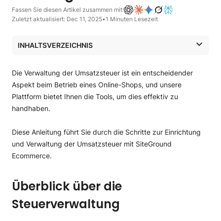
Fassen Sie diesen Artikel zusammen mit:
Zuletzt aktualisiert: Dec 11, 2025
•
1 Minuten Lesezeit
INHALTSVERZEICHNIS
Überblick über die Steuerverwaltung
Einrichtung von Steueranmeldungen mit der
Die Verwaltung der Umsatzsteuer ist ein entscheidender
grundlegenden Steuerkonfiguration
Aspekt beim Betrieb eines Online-Shops, und unsere
Eingabe und Anzeige von Produktpreisen festlegen
Plattform bietet Ihnen die Tools, um dies effektiv zu
Neue Steueranmeldung hinzufügen
handhaben.
Diese Anleitung führt Sie durch die Schritte zur Einrichtung
und Verwaltung der Umsatzsteuer mit SiteGround
Ecommerce.
Überblick über die
Steuerverwaltung