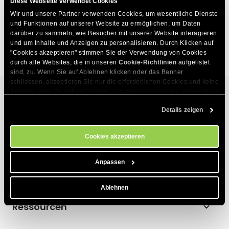
Diese Webseite verwendet Cookies
Wie kann man die Details einer einzelnen Bestellung
Wir und unsere Partner verwenden Cookies, um wesentliche Dienste 
einsehen
und Funktionen auf unserer Website zu ermöglichen, um Daten 
darüber zu sammeln, wie Besucher mit unserer Website interagieren 
Wo kann man alle Bestellungen sehen
und um Inhalte und Anzeigen zu personalisieren. Durch Klicken auf 
"Cookies akzeptieren" stimmen Sie der Verwendung von Cookies 
durch alle Websites, die in unseren 
Cookie-Richtlinien
 aufgelistet 
sind, zu. Wenn Sie auf Ablehnen klicken oder das Banner 
schliessen, akzeptieren Sie nur die erforderlichen Cookies und keine 
Analyse- oder Targeting-Cookies. Um mehr über unsere Verwendung 
von Cookies zu erfahren, besuchen Sie bitte unsere 
Cookie-
Details zeigen
Richtlinien
. Sie können Ihre Cookie-Einstellungen jederzeit im 
Hosting-Services
Cookie-Einstellungs-Tool auf unserer Website verwalten.
Webhosting
Cookies akzeptieren
Produkte
Hosting für WordPress
Anpassen
Website Builder
Über uns
Hosting für WooCommerce
E-Commerce
Ablehnen
Unternehmen
Hosting-Affiliate-Programm
Ressourcen
Coderick AI
Hosting-Technologie
Webhosting für Agenturen
Blog