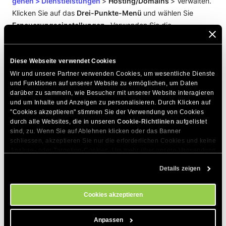
gehen >
Dienstleistungen
>
Hosting/Domains
> Verwalten.
Klicken Sie auf das
Drei-Punkte-Menü
und wählen Sie
Erneuerungseinstellungen
. Verwenden Sie die
Autorenewal Aus/Ein
Umschalttaste, um die automatische
Verlängerung zu deaktivieren.
Diese Webseite verwendet Cookies
Wir und unsere Partner verwenden Cookies, um wesentliche Dienste 
und Funktionen auf unserer Website zu ermöglichen, um Daten 
darüber zu sammeln, wie Besucher mit unserer Website interagieren 
und um Inhalte und Anzeigen zu personalisieren. Durch Klicken auf 
DIESEN ARTIKEL TEILEN
"Cookies akzeptieren" stimmen Sie der Verwendung von Cookies 
durch alle Websites, die in unseren 
Cookie-Richtlinien
 aufgelistet 
sind, zu. Wenn Sie auf Ablehnen klicken oder das Banner 
schliessen, akzeptieren Sie nur die erforderlichen Cookies und keine 
Analyse- oder Targeting-Cookies. Um mehr über unsere Verwendung 
von Cookies zu erfahren, besuchen Sie bitte unsere 
Cookie-
Details zeigen
Richtlinien
. Sie können Ihre Cookie-Einstellungen jederzeit im 
Cookie-Einstellungs-Tool auf unserer Website verwalten.
Zum Thema Passende Artikel
Cookies akzeptieren
Wie man eine Bestellung verifizieren kann
Anpassen
Wie man ein neues Paket bestellt