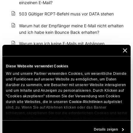
einzelnen E-Mail?
503 Gültiger RCPT-Befehl muss vor DATA stehen
Warum hat der Empfänger meine E-Mail nicht erhalten
und ich habe kein Bounce Back erhalten?
Warum kann ich keine E-Mails mit Anhängen
versenden?
Wann wird der Fehler "Zu viele Empfänger"
Diese Webseite verwendet Cookies
angezeigt?
Wir und unsere Partner verwenden Cookies, um wesentliche Dienste 
Wann wird der Fehler "Invalid HELO" angezeigt?
und Funktionen auf unserer Website zu ermöglichen, um Daten 
darüber zu sammeln, wie Besucher mit unserer Website interagieren 
und um Inhalte und Anzeigen zu personalisieren. Durch Klicken auf 
Brauche ich ein gültiges E-Mail-Konto, um sendmail
"Cookies akzeptieren" stimmen Sie der Verwendung von Cookies 
nutzen zu können?
durch alle Websites, die in unseren 
Cookie-Richtlinien
 aufgelistet 
sind, zu. Wenn Sie auf Ablehnen klicken oder das Banner 
Wie kann ich Probleme beim Senden von E-Mails
schliessen, akzeptieren Sie nur die erforderlichen Cookies und keine 
lösen?
Analyse- oder Targeting-Cookies. Um mehr über unsere Verwendung 
von Cookies zu erfahren, besuchen Sie bitte unsere 
Cookie-
Häufige Bounce-Back-Fehler bei E-Mails
Details zeigen
Richtlinien
. Sie können Ihre Cookie-Einstellungen jederzeit im 