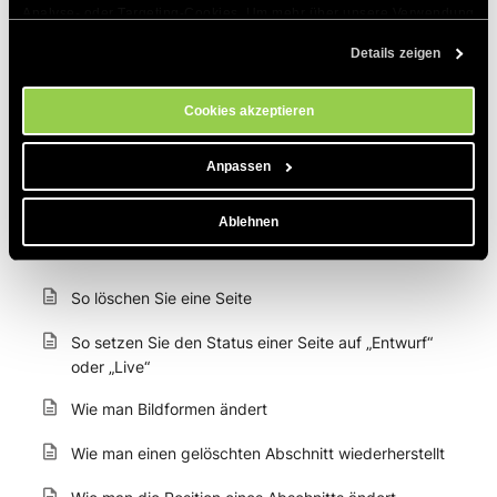
Analyse- oder Targeting-Cookies. Um mehr über unsere Verwendung 
Wie man Text auf einer Seite bearbeitet und
von Cookies zu erfahren, besuchen Sie bitte unsere 
Cookie-
Details zeigen
formatiert
Richtlinien
. Sie können Ihre Cookie-Einstellungen jederzeit im 
Cookie-Einstellungs-Tool auf unserer Website verwalten.
Wie kann man Fotos mit den Optionen Einzelbild,
Cookies akzeptieren
Bildergalerie und Bild- und Textabschnitt hinzufügen
Wie fügt man Inhalte zu einer Seite hinzu
Anpassen
Wie bearbeite ich eine Seite
Ablehnen
So ändern Sie den Seitennamen
So löschen Sie eine Seite
So setzen Sie den Status einer Seite auf „Entwurf“
oder „Live“
Wie man Bildformen ändert
Wie man einen gelöschten Abschnitt wiederherstellt