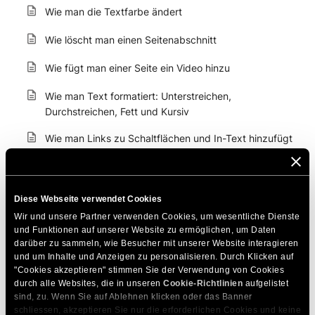
Wie man die Textfarbe ändert
Wie löscht man einen Seitenabschnitt
Wie fügt man einer Seite ein Video hinzu
Wie man Text formatiert: Unterstreichen,
Durchstreichen, Fett und Kursiv
Wie man Links zu Schaltflächen und In-Text hinzufügt
Wie ändert man die Textausrichtung
So fügen Sie eine Liste in Ihren Text ein
Diese Webseite verwendet Cookies
Wir und unsere Partner verwenden Cookies, um wesentliche Dienste 
Wie man einen Abschnitt kopiert
und Funktionen auf unserer Website zu ermöglichen, um Daten 
darüber zu sammeln, wie Besucher mit unserer Website interagieren 
So machen Sie Änderungen rückgängig
und um Inhalte und Anzeigen zu personalisieren. Durch Klicken auf 
"Cookies akzeptieren" stimmen Sie der Verwendung von Cookies 
So ändern Sie die URL einer Seite
durch alle Websites, die in unseren 
Cookie-Richtlinien
 aufgelistet 
sind, zu. Wenn Sie auf Ablehnen klicken oder das Banner 
Wie ändert man die Schriftgröße im Text
schliessen, akzeptieren Sie nur die erforderlichen Cookies und keine 