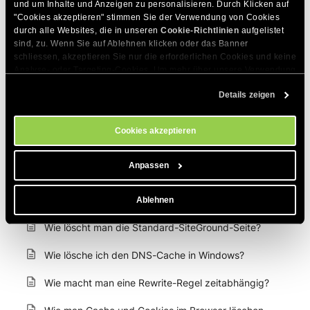
Warum sieht meine Website in verschiedenen
und um Inhalte und Anzeigen zu personalisieren. Durch Klicken auf 
"Cookies akzeptieren" stimmen Sie der Verwendung von Cookies 
Browsern unterschiedlich aus?
durch alle Websites, die in unseren 
Cookie-Richtlinien
 aufgelistet 
sind, zu. Wenn Sie auf Ablehnen klicken oder das Banner 
Wie kann ich den Zugriff auf Ihre Website basierend
schliessen, akzeptieren Sie nur die erforderlichen Cookies und keine 
auf dem Browser des Besuchers
Analyse- oder Targeting-Cookies. Um mehr über unsere Verwendung 
erlauben/verweigern?
von Cookies zu erfahren, besuchen Sie bitte unsere 
Cookie-
Details zeigen
Richtlinien
. Sie können Ihre Cookie-Einstellungen jederzeit im 
Wie leite ich alle Besucher außer Ihrer IP auf eine
Cookie-Einstellungs-Tool auf unserer Website verwalten.
andere Website um?
Cookies akzeptieren
Wie kann ich Ping-Prüfungen in Windows, Linux und
Mac OS durchführen?
Anpassen
Wie kann ich Traceroute-Prüfungen in Windows,
Linux und Mac OS durchführen?
Ablehnen
Wie löscht man die Standard-SiteGround-Seite?
Wie lösche ich den DNS-Cache in Windows?
Wie macht man eine Rewrite-Regel zeitabhängig?