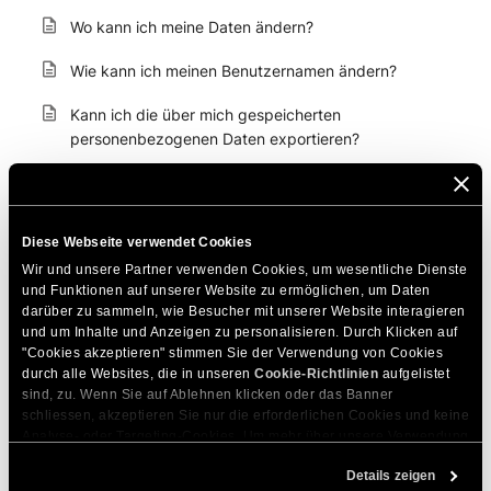
Wo kann ich meine Daten ändern?
Wie kann ich meinen Benutzernamen ändern?
Kann ich die über mich gespeicherten
personenbezogenen Daten exportieren?
Wie deaktiviere ich alle Benachrichtigungen?
Kann ich eine andere E-Mail für Benachrichtigungen
Diese Webseite verwendet Cookies
erhalten?
Wir und unsere Partner verwenden Cookies, um wesentliche Dienste 
Kann ich eine andere Telefonnummer für den
und Funktionen auf unserer Website zu ermöglichen, um Daten 
darüber zu sammeln, wie Besucher mit unserer Website interagieren 
Empfang von SMS-Benachrichtigungen einstellen?
und um Inhalte und Anzeigen zu personalisieren. Durch Klicken auf 
"Cookies akzeptieren" stimmen Sie der Verwendung von Cookies 
Wie ändere ich die Einstellungen für mein SiteGround
durch alle Websites, die in unseren 
Cookie-Richtlinien
 aufgelistet 
E-Mail-Abonnement?
sind, zu. Wenn Sie auf Ablehnen klicken oder das Banner 
schliessen, akzeptieren Sie nur die erforderlichen Cookies und keine 
Wie lösche ich mein Profil?
Analyse- oder Targeting-Cookies. Um mehr über unsere Verwendung 
von Cookies zu erfahren, besuchen Sie bitte unsere 
Cookie-
Wie Sie die Bestätigung in zwei Schritten verwenden,
Details zeigen
Richtlinien
. Sie können Ihre Cookie-Einstellungen jederzeit im 
um sich in Ihrem Konto anzumelden