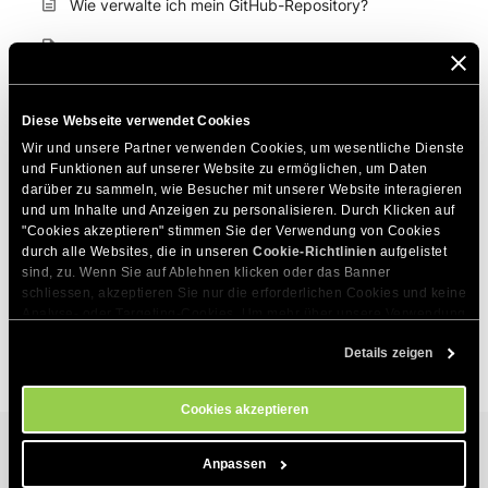
Wie verwalte ich mein GitHub-Repository?
Was ist Git?
Wie erstellt man ein GIT-Repository mit GitHub?
Diese Webseite verwendet Cookies
Wie strukturiert Git den Inhalt des Repository?
Wir und unsere Partner verwenden Cookies, um wesentliche Dienste 
und Funktionen auf unserer Website zu ermöglichen, um Daten 
Was sind und wie benutzt man die häufigsten GIT-
darüber zu sammeln, wie Besucher mit unserer Website interagieren 
Befehle?
und um Inhalte und Anzeigen zu personalisieren. Durch Klicken auf 
"Cookies akzeptieren" stimmen Sie der Verwendung von Cookies 
Wie installiere ich GIT auf deinem Windows-Rechner?
durch alle Websites, die in unseren 
Cookie-Richtlinien
 aufgelistet 
sind, zu. Wenn Sie auf Ablehnen klicken oder das Banner 
Warum kann ich ein Git-Repository nicht aus meinem
schliessen, akzeptieren Sie nur die erforderlichen Cookies und keine 
GitLab-Konto klonen?
Analyse- oder Targeting-Cookies. Um mehr über unsere Verwendung 
von Cookies zu erfahren, besuchen Sie bitte unsere 
Cookie-
Details zeigen
Richtlinien
. Sie können Ihre Cookie-Einstellungen jederzeit im 
Cookie-Einstellungs-Tool auf unserer Website verwalten.
Cookies akzeptieren
Anpassen