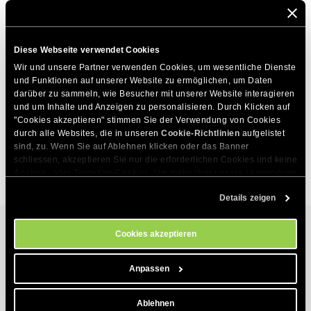
verdienen?
Bieten Sie eine alternative Zahlungsmethode zu
PayPal an?
Diese Webseite verwendet Cookies
Wir und unsere Partner verwenden Cookies, um wesentliche Dienste 
Wann werden meine ausstehenden Provisionen
und Funktionen auf unserer Website zu ermöglichen, um Daten 
ausgezahlt?
darüber zu sammeln, wie Besucher mit unserer Website interagieren 
und um Inhalte und Anzeigen zu personalisieren. Durch Klicken auf 
Wie konfiguriere/ überprüfe ich meine Auszahlungen?
"Cookies akzeptieren" stimmen Sie der Verwendung von Cookies 
durch alle Websites, die in unseren 
Cookie-Richtlinien
 aufgelistet 
Wie kann man das W-8BEN-E Formular ausfüllen?
sind, zu. Wenn Sie auf Ablehnen klicken oder das Banner 
schliessen, akzeptieren Sie nur die erforderlichen Cookies und keine 
Analyse- oder Targeting-Cookies. Um mehr über unsere Verwendung 
von Cookies zu erfahren, besuchen Sie bitte unsere 
Cookie-
Details zeigen
Richtlinien
. Sie können Ihre Cookie-Einstellungen jederzeit im 
Cookie-Einstellungs-Tool auf unserer Website verwalten.
Cookies akzeptieren
Hosting-Services
Anpassen
Webhosting
Produkte
Ablehnen