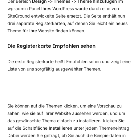
Der Bereich
Design -> Themes -> Theme hinzufügen
im
WordPress-Admin-Dashboard mit SiteGround
wp-admin Panel Ihres WordPress wurde durch eine von
Wie Sie Ihr WordPress Theme aktualisieren
Central
SiteGround entwickelte Seite ersetzt. Die Seite enthält nun
WordPress Themes und Plugins mit SiteGround
drei separate Registerkarten, auf denen Sie leicht ein neues
Central hinzufügen
Theme für Ihre Website finden können.
Speed Optimizer Plugin Tutorial
Die Registerkarte Empfohlen sehen
SuperCacher-Steuerelemente
Security Optimizer Plugin Tutorial
Die erste Registerkarte heißt Empfohlen sehen und zeigt eine
Umgebungssteuerelemente im Speed Optimizer
Site-Sicherheit
WordPress-Sicherheit
Liste von uns sorgfältig ausgewählter Themen.
Frontend-Optimierungen
Login-Sicherheit
WordPress Sicherheit
WordPress-Administration
Bildoptimierungen
Aktivitätsprotokoll
WordPress Spamschutz Tutorial
WordPress-Dashboard anpassen
WordPress-Plugins
Geschwindigkeitstest
Post-Hack-Aktionen
WordPress Admin Benutzernamen ändern
WordPress Warenkorb Tutorial
Fortgeschrittene Themen
Sie können auf die Themen klicken, um eine Vorschau zu
sehen, wie sie auf Ihrer Website aussehen werden, und um
WordPress-FAQ
Multisite-Optionen
WP-CLI-Befehle
Farbschema des WordPress-Admins ändern
BuddyPress WordPress Plugin Tutorial
Wie man die WordPress Leistung optimiert
das gewünschte Thema einfach zu installieren, klicken Sie
WP-CLI-Befehle
WP-CLI Tutorial
WordPress Suchen & Ersetzen Tutorial
auf die Schaltfläche
Installieren
unter jedem Themeneintrag.
Dabei werden Sie gefragt, ob Sie auch die Beispieldaten in