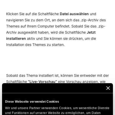
Klicken Sie auf die Schaltfläche
Datei auswählen
und
navigieren Sie zu dem Ort, an dem sich das .zip-Archiv des
Themes auf Ihrem Computer befindet. Sobald Sie das .zip-
Archiv ausgewählt haben, wird die Schaltfläche
Jetzt
installieren
aktiv und Sie können sie drücken, um die
Installation des Themes zu starten.
Sobald das Thema installiert ist, können Sie entweder mit der
Schaltfläche
“Live-Vorschau”
eine Vorschau anzeigen, wie
es auf Ihrer Website aussehen wird, es
aktivieren
oder auf
die
Seite “Themes”
gehen, um eine Liste aller derzeit
installierten Themen anzuzeigen
Diese Webseite verwendet Cookies
Wir und unsere Partner verwenden Cookies, um wesentliche Dienste 
und Funktionen auf unserer Website zu ermöglichen, um Daten 