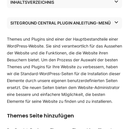
INHALTSVERZEICHNIS
Themes Seite hinzufügen
Die Seite Plugins hinzufügen
SITEGROUND CENTRAL PLUGIN ANLEITUNG-MENÜ
WordPress-Hosting
Themes und Plugins sind einer der Hauptbestandteile einer
WordPress Tutorials
WordPress-Website. Sie sind verantwortlich für das Aussehen
der Website und die Funktionen, die die Website ihren
WordPress Tutorials
Besuchern bietet. Um den Prozess der Auswahl der besten
Themes und Plugins für Ihre Website zu verbessern, haben
Wie installiert man WordPress
wir die Standard-WordPress-Seiten für die Installation dieser
WordPress übertragen
Elemente durch unsere eigenen benutzerdefinierten Seiten
ersetzt. Die neuen Seiten bieten dem Website-Administrator
WordPress Automatischer Migrator
WordPress-Updates
eine bessere und einfachere Möglichkeit, die besten
Elemente für seine Website zu finden und zu installieren.
WordPress manuell übertragen
SiteGround AutoUpdate Tool
SiteGround Central Plugin Anleitung
Themes Seite hinzufügen
Übertragung von WordPress.com
WordPress Autoupdates Tutorial
Erstmalige Einrichtung einer WordPress-Site mit
SiteGround Central
Wie kann ich eine WordPress-Website klonen?
WordPress Anleitung zum manuellen Update