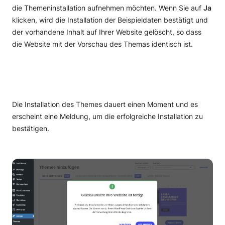
Wie Sie Ihr WordPress Passwort Tutorial
Wie man WordPress für die Verwendung von SMTP
die Themeninstallation aufnehmen möchten. Wenn Sie auf
Ja
zurücksetzen
zum Senden von E-Mails konfiguriert Tutorial
klicken, wird die Installation der Beispieldaten bestätigt und
WordPress Backup
Wie man WordPress-Cron durch ein echtes Cron-
der vorhandene Inhalt auf Ihrer Website gelöscht, so dass
Job ersetzt
die Website mit der Vorschau des Themas identisch ist.
Wie konfiguriert man VaultPress, um Backups via
WordPress Heartbeat begrenzen, um die Anzahl der
SSH Tutorial zu machen
Ausführungen zu senken
Wie Sie WordPress Post Revisions Tutorial
deaktivieren oder einschränken
Die Installation des Themes dauert einen Moment und es
erscheint eine Meldung, um die erfolgreiche Installation zu
WordPress SEO Tutorial
bestätigen.
Wie man Google AdSense zu WordPress Tutorial
hinzufügt
WordPress Sprache Ändern