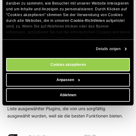
darüber zu sammeln, wie Besucher mit unserer Website interagieren 
und um Inhalte und Anzeigen zu personalisieren. Durch Klicken auf 
"Cookies akzeptieren" stimmen Sie der Verwendung von Cookies 
Die Seite Plugins hinzufügen
durch alle Websites, die in unseren 
Cookie-Richtlinien
 aufgelistet 
sind, zu. Wenn Sie auf Ablehnen klicken oder das Banner 
schliessen, akzeptieren Sie nur die erforderlichen Cookies und keine 
Der Abschnitt unter
Plugins -> Neu hinzufügen
wurde
Analyse- oder Targeting-Cookies. Um mehr über unsere Verwendung 
ebenfalls durch eine eigene Seite ersetzt. Die neue Seite
von Cookies zu erfahren, besuchen Sie bitte unsere 
Cookie-
enthält nun ähnliche Registerkarten wie bei den Themes, die
Details zeigen
Richtlinien
. Sie können Ihre Cookie-Einstellungen jederzeit im 
Cookie-Einstellungs-Tool auf unserer Website verwalten.
einen einfachen Zugriff auf bestimmte “Must-Have”-Plugins
sowie auf das offizielle WordPress-Plugin-Repository
Cookies akzeptieren
ermöglichen.
Anpassen
Die Registerkarte Empfohlen sehen
Ablehnen
Die erste Registerkarte ist “
Empfohlen sehen
” und zeigt eine
Liste ausgewählter Plugins, die von uns sorgfältig
ausgewählt wurden, weil sie die besten Funktionen bieten.